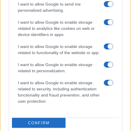
Depressione mascherata
I want to allow Google to send me
Depressione psicotica
personalized advertising.
Depressione ansiosa
I want to allow Google to enable storage
related to analytics like cookies on web or
device identifiers in apps.
Agorafobia
I want to allow Google to enable storage
Disturbo post traumatico da stress
related to functionality of the website or app.
Ipocondria: sintomi e cause
I want to allow Google to enable storage
Disturbo ossessivo compulsivo
related to personalization.
Binge eating
I want to allow Google to enable storage
related to security, including authentication
functionality and fraud prevention, and other
Modifica le impostazioni sulla privacy
user protection.
CONFIRM
© 2026 Psicoadvisor - un progetto di Ana Maria Sepe e