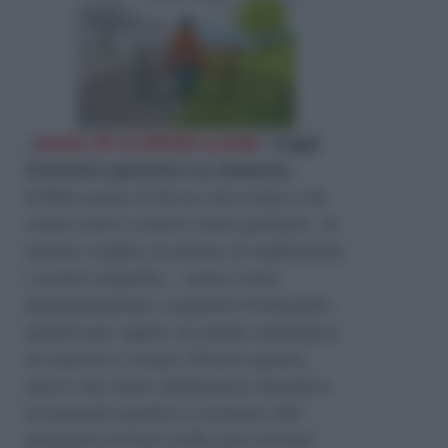
«
Lascia che la felicità accada
»
Leggi
l'estratto gratuito su Amazon
.
Il libro pone il focus sul corpo e di
come tutti i nostri stati psichici, le
nostre voglie, le paure, le ambizioni,
i nostri impulsi… siano tutti
dannatamente corporei! Fornendo
spunti per agire, in modo sinergico,
su mente e corpo. Niente paura,
non è un testo alchemico, fornisce
strumenti pratici e nozioni che
pongono le basi sulle più recenti