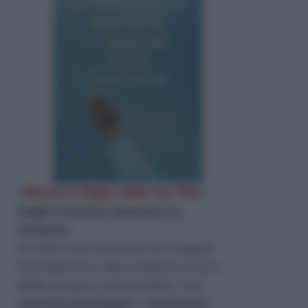
«
Riscrivi le Pagine della Tua Vita
»
Leggi l'estratto gratuito su
Amazon
.
Un libro che propone un viaggio
introspettivo alla scoperta di sé e
delle proprie potenzialità. Con
esercizi psicologici
e
strumenti