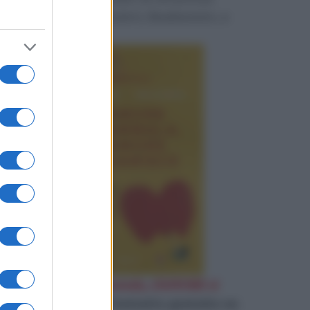
perduta e restituirci, finalmente, a
noi stessi.
«
D'Amore ci si ammala, d'AMORE si
guarisce
»
Leggi l'estratto gratuito su