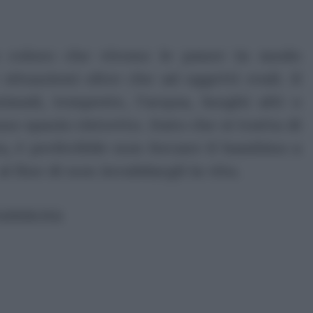
o coloro che vivono le paure in modo
situazioni oltre che ad oggetti reali. Il
imali, tempeste, l’acqua, luoghi alti o
no spazio ristretto. Dato che si tratta di
a, è preferibile non forzare il bambino a
 fine di non invalidargli la vita.
ubblicità