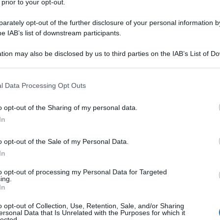
 prior to your opt-out.
rately opt-out of the further disclosure of your personal information by
he IAB’s list of downstream participants.
tion may also be disclosed by us to third parties on the IAB’s List of 
 that may further disclose it to other third parties.
ogni possibile scenario ponendo una
 that this website/app uses one or more Google services and may gath
. Sono alla continua ricerca di dettagli
l Data Processing Opt Outs
including but not limited to your visit or usage behaviour. You may click 
che cosa potrebbe accadere loro in una
 to Google and its third-party tags to use your data for below specifi
o opt-out of the Sharing of my personal data.
ogle consent section.
In
o opt-out of the Sale of my Personal Data.
 tempestivamente, può portare a:
In
to opt-out of processing my Personal Data for Targeted
a o mancato completamento del periodo
ing.
In
o opt-out of Collection, Use, Retention, Sale, and/or Sharing
 con i coetanei.
ersonal Data that Is Unrelated with the Purposes for which it
lected.