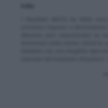
Fobie
I Bambini affetti da fobie son
eccessivo rispetto a determinate 
disturbo può concentrarsi su an
situazioni come essere chiusi in u
bambini con una fragilità spiccat
superare determinate situazioni al
P