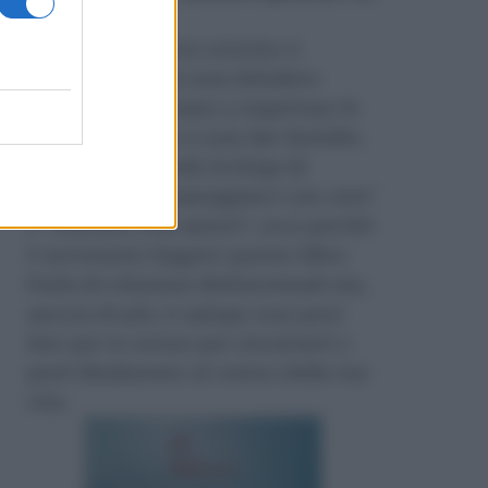
Amazon
.
Durante la nostra crescita ci
insegnano come non deludere
l’altro, ci insegnano a rispettare le
regole e persino a non dar fastidio.
Nessuno si prende la briga di
insegnarci a “maneggiarci con cura”
e “trattarci con amore”, ecco perché
è necessario leggere questo libro.
Parla di relazioni disfunzionali ma,
ancora di più, ti spiega cosa puoi
fare per te stesso per riscattarti e
porti finalmente al centro della tua
vita.