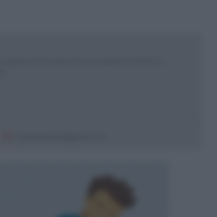
 esperta e ricercatrice in psicoanalisi. Scrittrice e
sor
sepeannamaria@gmail.com