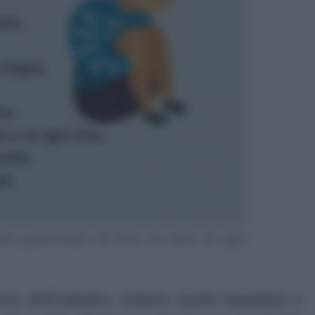
ta genitoriale sia lieve al cuore di ogni
va dell’adulto; infatti molti bambini e