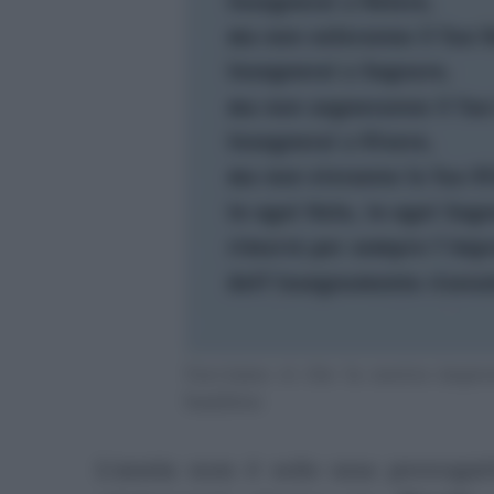
Facciamo sì che la nostra impron
bambino
L’ansia non è solo una prerogati