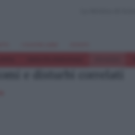
La Rivista di Sci
TTI
I NOSTRI LIBRI
EVENTI
COPPIA
CRESCITA PERSONALE
INFANZIA
T
omi e disturbi correlati
ia