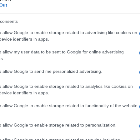
Out
he.
consents
situazioni sociali
o allow Google to enable storage related to advertising like cookies on
 in età adulta.
evice identifiers in apps.
o allow my user data to be sent to Google for online advertising
chematico i vari tipi di disturbi d’ansia
s.
to allow Google to send me personalized advertising.
o allow Google to enable storage related to analytics like cookies on
evice identifiers in apps.
o estremamente preoccupati per le loro
o allow Google to enable storage related to functionality of the website
ivo o nel relazionarsi coi coetani. Questi
bidienti, ma insicuri, introversi e sono
o allow Google to enable storage related to personalization.
retta davanti al pc. Possono lamentare
o allow Google to enable storage related to security, including