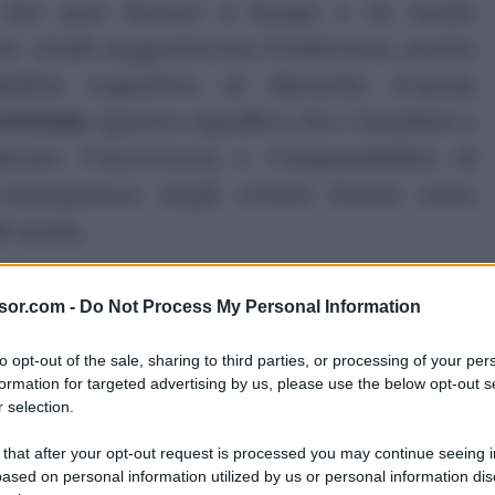
he può durare a lungo e in modo
ersi studi suggeriscono l’esistenza, anche
ilità cognitiva al disturbo d’ansia
ncertezza
. Questo significa che i bambini e
erare l’incertezza e l’impossibilità di
 conseguenze degli eventi futuri sono
i ansia.
ubblicità
sor.com -
Do Not Process My Personal Information
to opt-out of the sale, sharing to third parties, or processing of your per
formation for targeted advertising by us, please use the below opt-out s
 selection.
 that after your opt-out request is processed you may continue seeing i
ased on personal information utilized by us or personal information dis