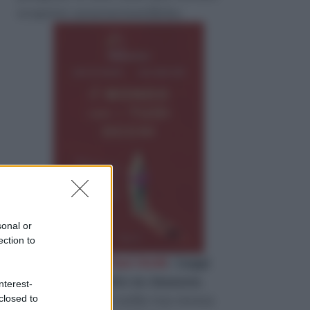
scoperte neuroscientifiche.
sonal or
ection to
«
il Mondo con i Tuoi Occhi
»
Leggi
l'estratto gratuito su Amazon
.
nterest-
Quanto di te c’è nella tua stessa
closed to