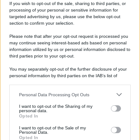
If you wish to opt-out of the sale, sharing to third parties, or
processing of your personal or sensitive information for
– il Responsabile per la
targeted advertising by us, please use the below opt-out
protezione dei dati
section to confirm your selection.
personali può essere
Please note that after your opt-out request is processed you
contattato ai seguenti
may continue seeing interest-based ads based on personal
information utilized by us or personal information disclosed to
recapiti e-mail:
third parties prior to your opt-out.
rpd@difesa.it; indirizzo
You may separately opt-out of the further disclosure of your
posta elettronica
personal information by third parties on the IAB’s list of
downstream participants.
certificata:
rpd@postacert.difesa.it,
Personal Data Processing Opt Outs
This information may also be disclosed by us to third parties
on the IAB’s List of Downstream Participants that may further
come reso noto sul sito
I want to opt-out of the Sharing of my
disclose it to other third parties.
personal data.
istituzionale
Opted In
Please note that this website/app uses one or more Google
www.difesa.it;
services and may gather and store information including but
I want to opt-out of the Sale of my
Personal Data.
not limited to your visit or usage behaviour. You may click to
– la finalità del
Opted In
grant or deny consent to Google and its third-party tags to