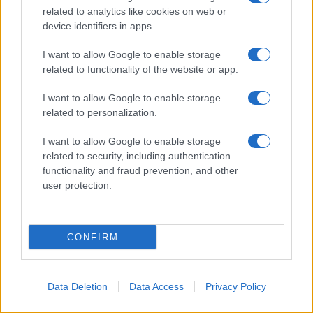
pubbliche direttamente
related to analytics like cookies on web or
interessate allo
device identifiers in apps.
svolgimento della
I want to allow Google to enable storage
procedura di
related to functionality of the website or app.
reclutamento e alla
I want to allow Google to enable storage
posizione giuridico-
related to personalization.
economica o di impiego
I want to allow Google to enable storage
related to security, including authentication
del candidato, nonché agli
functionality and fraud prevention, and other
Enti previdenziali;
user protection.
– l’eventuale
trasferimento dei dati ha
CONFIRM
luogo ai sensi delle
disposizioni previste dal
Data Deletion
Data Access
Privacy Policy
Regolamento, di cui