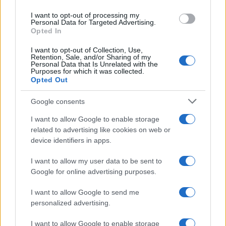
trattamento è costituita
use your data for below specified purposes in below Google
I want to opt-out of processing my
consent section.
Personal Data for Targeted Advertising.
dall’istaurazione del
Opted In
rapporto
I want to opt-out of Collection, Use,
d’impiego/servizio e trova
Retention, Sale, and/or Sharing of my
Personal Data that Is Unrelated with the
Purposes for which it was collected.
la base giuridica nel
Opted Out
Decreto Legislativo n.
Google consents
66/2010 e nel D.P.R. n.
I want to allow Google to enable storage
90/2010, con particolare
related to advertising like cookies on web or
riferimento agli articoli
device identifiers in apps.
da 1053 a 1075;
I want to allow my user data to be sent to
Google for online advertising purposes.
– i dati potranno essere
comunicati alle
I want to allow Google to send me
personalized advertising.
Amministrazioni
I want to allow Google to enable storage