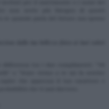
i invitati per il matrimonio o i nomi dei
ente non avete più bisogno di questi
/a se quando parla del futuro usa spesso
zione dalla tua bellezza fisica ai tuoi valori
e differenza tra i due complimenti: “Mi
elli” o “Stare vicino a te mi fa sentire
 capire che apprezza il tuo carattere e
probabilità che ti ami davvero.