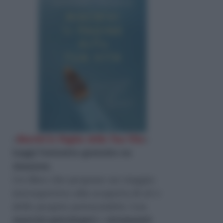
«
Riscrivi le Pagine della Tua Vita
»
Leggi l'estratto gratuito su
Amazon
.
Un libro che propone un viaggio
introspettivo alla scoperta di sé e
delle proprie potenzialità. Con
esercizi psicologici
e
strumenti