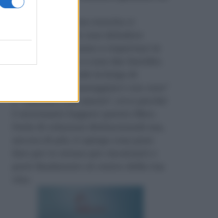
Amazon
.
Durante la nostra crescita ci
insegnano come non deludere
l’altro, ci insegnano a rispettare le
regole e persino a non dar fastidio.
Nessuno si prende la briga di
insegnarci a “maneggiarci con cura”
e “trattarci con amore”, ecco perché
è necessario leggere questo libro.
Parla di relazioni disfunzionali ma,
ancora di più, ti spiega cosa puoi
fare per te stesso per riscattarti e
porti finalmente al centro della tua
vita.