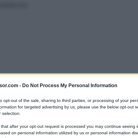
ubblicità
sor.com -
Do Not Process My Personal Information
to opt-out of the sale, sharing to third parties, or processing of your per
ofondamente personale e unico, ma
formation for targeted advertising by us, please use the below opt-out s
maggior parte delle cose rimangono
 selection.
 that after your opt-out request is processed you may continue seeing i
ased on personal information utilized by us or personal information dis