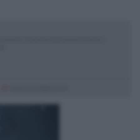
 esperta e ricercatrice in psicoanalisi. Scrittrice e
sor
sepeannamaria@gmail.com