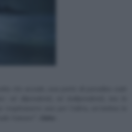
lta che accade, una parte di paradiso cade
ne: né dipendenti, né indipendenti, ma in
e respirassero uno per l’altra, un’anima in
cade l’amore
“.
Osho
.