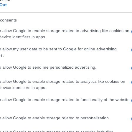
unti di forza e di debolezza.
Out
consents
n ti critica mai e non discute con te per
o allow Google to enable storage related to advertising like cookies on
i/lei ama proprio te e non un ideale da
evice identifiers in apps.
o allow my user data to be sent to Google for online advertising
s.
. Tu ne fai parte?
to allow Google to send me personalized advertising.
o, per questa persona l’idea che sarete
o allow Google to enable storage related to analytics like cookies on
tto assoluto che da quasi per scontato.
evice identifiers in apps.
ncertezze. Se questa persona fa sempre
o allow Google to enable storage related to functionality of the website
e, ad esempio su come sarà il vostro
dirittura 10 anni, è probabilmente
o allow Google to enable storage related to personalization.
attura completamente, non possiamo
o allow Google to enable storage related to security, including