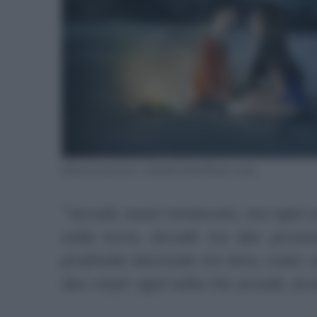
Illustrazione: vimalchandran.com
“
Accade assai raramente, ma ogni vo
sulla terra. Accade tra due perso
profonda sincronia tra loro; come s
due corpi: ogni volta che accade, ac