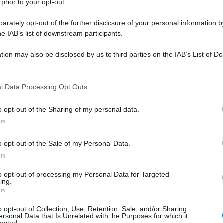
 prior to your opt-out.
uesto articolo ti aiuteranno a valutare
rately opt-out of the further disclosure of your personal information by
la persona che ami nei tuoi confronti e
he IAB’s list of downstream participants.
rto: un amore forte e vero, una storia
tion may also be disclosed by us to third parties on the IAB’s List of 
o una banale simpatia e desiderio di
 that may further disclose it to other third parties.
le compagnia?
 that this website/app uses one or more Google services and may gath
l Data Processing Opt Outs
including but not limited to your visit or usage behaviour. You may click 
 to Google and its third-party tags to use your data for below specifi
ro
o opt-out of the Sharing of my personal data.
ogle consent section.
In
nfronti del tuoi difetti?
o opt-out of the Sale of my Personal Data.
In
 idealizzare, questa sarebbe una passione
to opt-out of processing my Personal Data for Targeted
amorata sarà in grado d’indicarti i tuoi
ing.
In
 ti criticherà tutto il tempo. Dovrebbe
o opt-out of Collection, Use, Retention, Sale, and/or Sharing
 che significa che la persona ti conosce e
ersonal Data that Is Unrelated with the Purposes for which it
lected.