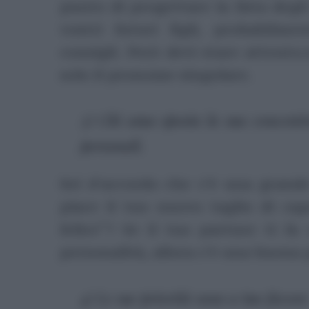
punto di progettare la lista degl
vostri futuri figli, probabilm
consigli. Però devi stare attento
solo il pronome singolare.
3) Chi ama sposta la sua concentra
personali.
Sei d’accordo che c’è una grand
piace il tuo nuovo taglio di cap
felice“? Se il tuo partner ti fa
personalità, allora c’è una buona 
4) Le sue priorità sono a tuo favore