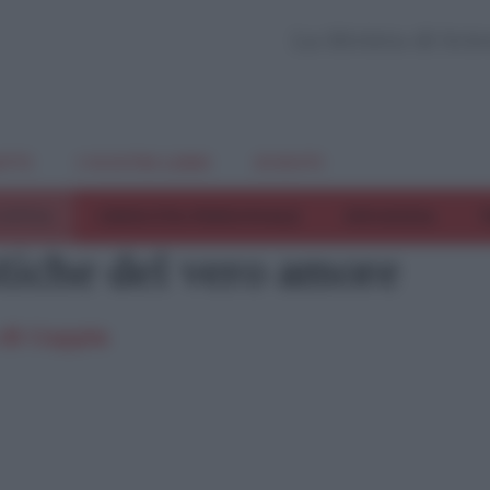
La Rivista di Sci
TTI
I NOSTRI LIBRI
EVENTI
COPPIA
CRESCITA PERSONALE
INFANZIA
T
stiche del vero amore
 di Coppia