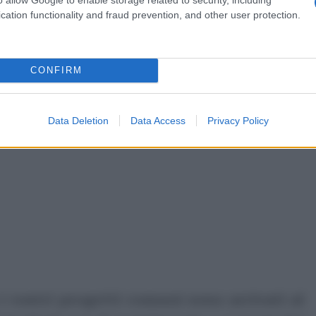
e con persona amata.
cation functionality and fraud prevention, and other user protection.
ubblicità
CONFIRM
Data Deletion
Data Access
Privacy Policy
i vostri progetti comuni sono arrivati al