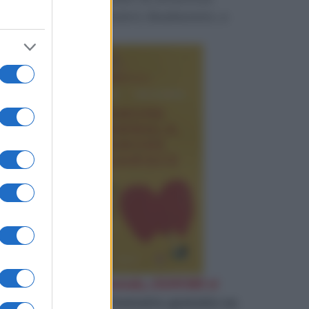
perduta e restituirci, finalmente, a
noi stessi.
«
D'Amore ci si ammala, d'AMORE si
guarisce
»
Leggi l'estratto gratuito su