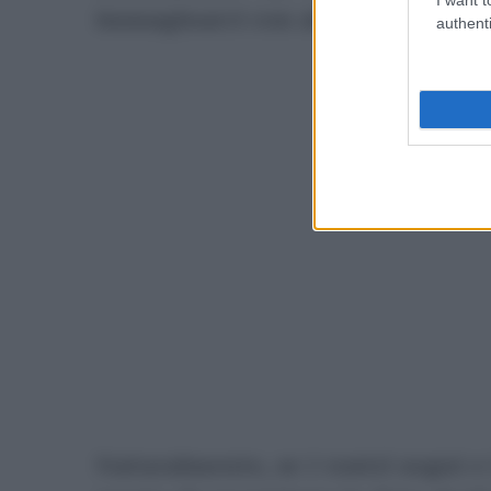
immaginarci con altri, tranne ch
authenti
P
Naturalmente, se i vostri sogni e 