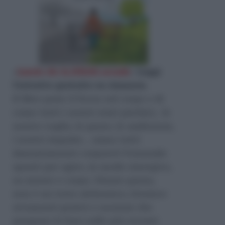
«
Lascia che la felicità accada
»
Leggi
l'estratto gratuito su Amazon
.
Il libro pone il focus sul corpo e di
come tutti i nostri stati psichici, le
nostre voglie, le paure, le ambizioni,
i nostri impulsi… siano tutti
dannatamente corporei! Fornendo
spunti per agire, in modo sinergico,
su mente e corpo. Niente paura,
non è un testo alchemico, fornisce
strumenti pratici e nozioni che
pongono le basi sulle più recenti