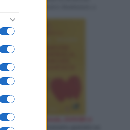
perduta e restituirci, finalmente, a
noi stessi.
«
D'Amore ci si ammala, d'AMORE si
guarisce
»
Leggi l'estratto gratuito su