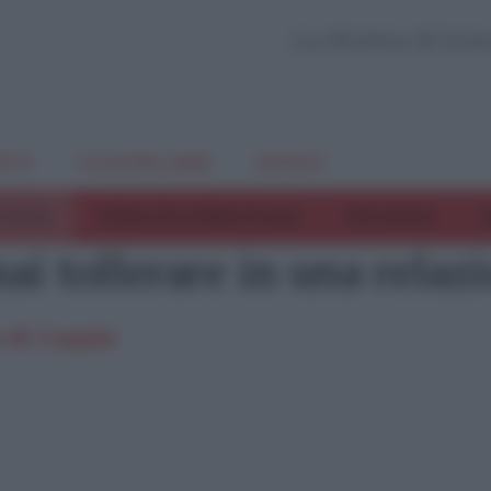
La Rivista di Sci
TTI
I NOSTRI LIBRI
EVENTI
COPPIA
CRESCITA PERSONALE
INFANZIA
T
i tollerare in una relazi
 di Coppia