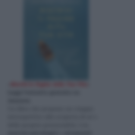
«
Riscrivi le Pagine della Tua Vita
»
Leggi l'estratto gratuito su
Amazon
.
Un libro che propone un viaggio
introspettivo alla scoperta di sé e
delle proprie potenzialità. Con
esercizi psicologici
e
strumenti