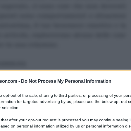
 superate, ci sono cose che non dovresti
 Questi sono comportamenti o situazioni
utostima, il tuo benessere emotivo e la
o articolo, esploreremo alcune delle cose
e in una relazione.
ubblicità
sor.com -
Do Not Process My Personal Information
to opt-out of the sale, sharing to third parties, or processing of your per
formation for targeted advertising by us, please use the below opt-out s
 selection.
 that after your opt-out request is processed you may continue seeing i
ased on personal information utilized by us or personal information dis