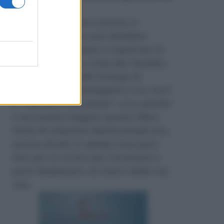
Amazon
.
Durante la nostra crescita ci
insegnano come non deludere
l’altro, ci insegnano a rispettare le
regole e persino a non dar fastidio.
Nessuno si prende la briga di
insegnarci a “maneggiarci con cura”
e “trattarci con amore”, ecco perché
è necessario leggere questo libro.
Parla di relazioni disfunzionali ma,
ancora di più, ti spiega cosa puoi
fare per te stesso per riscattarti e
porti finalmente al centro della tua
vita.