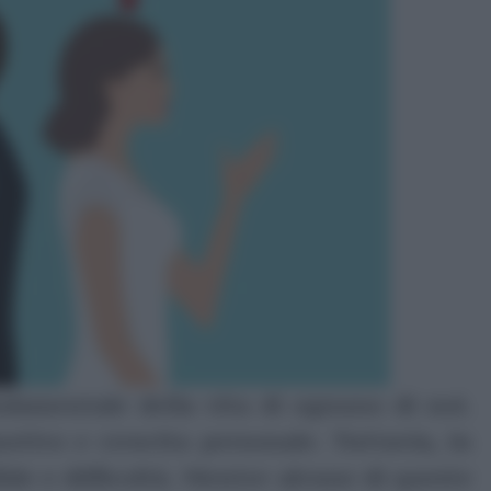
ndamentale della vita di ognuno di noi.
otivo e crescita personale. Tuttavia, in
ide e difficoltà. Mentre alcune di queste