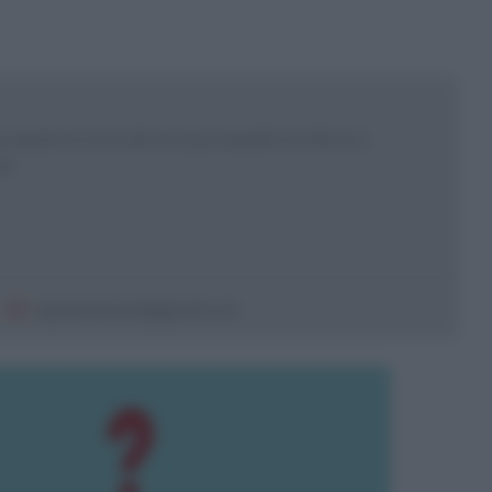
 esperta e ricercatrice in psicoanalisi. Scrittrice e
sor
sepeannamaria@gmail.com