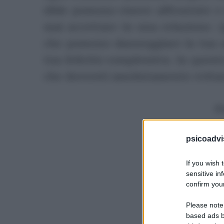
sfide possono essere affrontate e
mai accettare in una relazione.
che possono danneggiare la tua a
tua felicità complessiva. In quest
che dovresti assolutamente evitar
P
psicoadvi
If you wish 
sensitive in
confirm your
Please note
based ads b