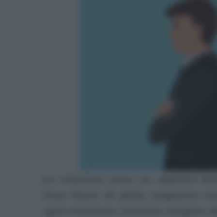
Le relazioni sono un aspetto fo
Sono fonte di gioia, supporto em
ogni relazione possono sorgere sf