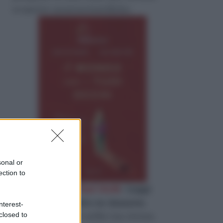
scoperte neuroscientifiche.
sonal or
ection to
«
il Mondo con i Tuoi Occhi
»
Leggi
l'estratto gratuito su Amazon
.
nterest-
Quanto di te c’è nella tua stessa
closed to