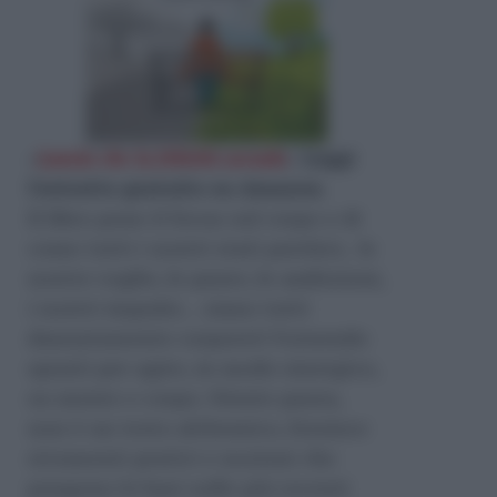
«
Lascia che la felicità accada
»
Leggi
l'estratto gratuito su Amazon
.
Il libro pone il focus sul corpo e di
come tutti i nostri stati psichici, le
nostre voglie, le paure, le ambizioni,
i nostri impulsi… siano tutti
dannatamente corporei! Fornendo
spunti per agire, in modo sinergico,
su mente e corpo. Niente paura,
non è un testo alchemico, fornisce
strumenti pratici e nozioni che
pongono le basi sulle più recenti