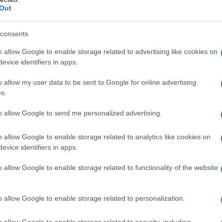
i”. Qui di seguito trovi un riepilogo dei
Out
no una relazione malsana. Una relazione
consents
a resistenza che vuoi opporre… a dispetto
o allow Google to enable storage related to advertising like cookies on
er negare l’evidenza o per giustificare
evice identifiers in apps.
e.
o allow my user data to be sent to Google for online advertising
s.
to allow Google to send me personalized advertising.
nto di qualsiasi relazione sana. Se il tuo
o allow Google to enable storage related to analytics like cookies on
etto, non solo dovresti rifiutarti di
evice identifiers in apps.
endere in considerazione se vuoi davvero
o allow Google to enable storage related to functionality of the website
cato rispetto può manifestarsi in vari
ne, ridicolizzazione o ignoranza dei tuoi
o allow Google to enable storage related to personalization.
Una relazione in cui manca il rispetto è
o allow Google to enable storage related to security, including