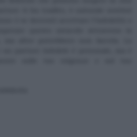
artner ti ha tradito, è naturale sentirsi
tione è se dovresti accettare l’infedeltà o
uperare questo ostacolo attraverso la
ia, ma altre potrebbero non farcela. La
e un partner infedele è personale, ma è
amente sulle tue esigenze e sul tuo
ubblicità