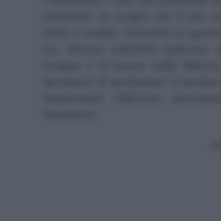
relazione. Se scopri che il tuo p
feriti e traditi. Tuttavia, la ques
no. Alcune relazioni possono s
terapia e il lavoro sulla fiduc
decisione di perdonare o lasciar
importante riflettere attent
benessere.
P