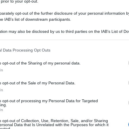
 prior to your opt-out.
rately opt-out of the further disclosure of your personal information by
he IAB’s list of downstream participants.
“
mi fa soffrire ma so che mi ama
” oppure ”
tion may also be disclosed by us to third parties on the IAB’s List of 
a!
 that may further disclose it to other third parties.
 that this website/app uses one or more Google services and may gath
ria nella quale si possa finire. Se io mi
l Data Processing Opt Outs
including but not limited to your visit or usage behaviour. You may click 
cherò mai l’affetto fuori, perché non
 to Google and its third-party tags to use your data for below specifi
o opt-out of the Sharing of my personal data.
ogle consent section.
nzi, lo rifiuterò. Mi allontanerò
In
 possa scoprire quella che credo essere
o opt-out of the Sale of my Personal Data.
In
to opt-out of processing my Personal Data for Targeted
ing.
elazione?
In
o opt-out of Collection, Use, Retention, Sale, and/or Sharing
e caratteristiche ben precise che li
ersonal Data that Is Unrelated with the Purposes for which it
lected.