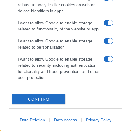
agire, in modo sinergico, su mente e corpo.
related to analytics like cookies on web or
device identifiers in apps.
Niente paura, non è un testo alchemico,
fornisce strumenti pratici e nozioni che
I want to allow Google to enable storage
pongono le basi sulle più recenti scoperte
related to functionality of the website or app.
neuroscientifiche.
I want to allow Google to enable storage
related to personalization.
I want to allow Google to enable storage
related to security, including authentication
functionality and fraud prevention, and other
user protection.
CONFIRM
Data Deletion
Data Access
Privacy Policy