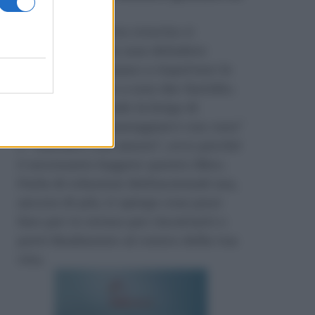
Amazon
.
Durante la nostra crescita ci
insegnano come non deludere
l’altro, ci insegnano a rispettare le
regole e persino a non dar fastidio.
Nessuno si prende la briga di
insegnarci a “maneggiarci con cura”
e “trattarci con amore”, ecco perché
è necessario leggere questo libro.
Parla di relazioni disfunzionali ma,
ancora di più, ti spiega cosa puoi
fare per te stesso per riscattarti e
porti finalmente al centro della tua
vita.