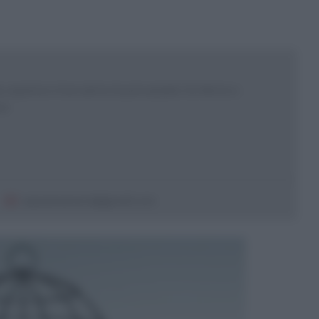
 esperta e ricercatrice in psicoanalisi. Scrittrice e
sor
sepeannamaria@gmail.com