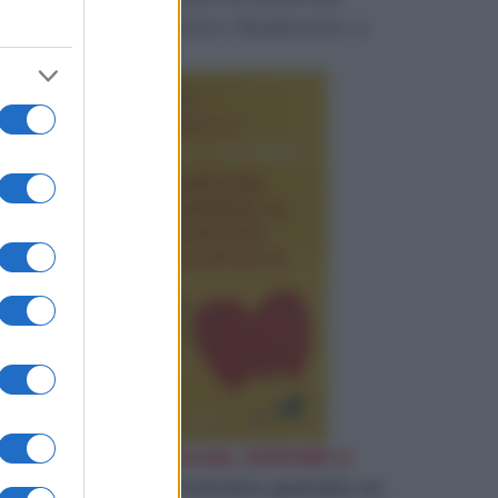
perduta e restituirci, finalmente, a
noi stessi.
«
D'Amore ci si ammala, d'AMORE si
guarisce
»
Leggi l'estratto gratuito su