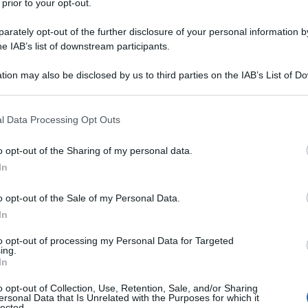
 prior to your opt-out.
e resta un’operazione estremamente
rately opt-out of the further disclosure of your personal information by
e ogni persona ha avuto in eredità, sono
he IAB’s list of downstream participants.
 stati cresciuti dai nostri genitori o da
tion may also be disclosed by us to third parties on the IAB’s List of 
resi cura di noi. Tutto questo avviene
 that may further disclose it to other third parties.
ali non possiedono una forma definita e
 that this website/app uses one or more Google services and may gath
l Data Processing Opt Outs
including but not limited to your visit or usage behaviour. You may click 
n piena fase di costruzione.
 to Google and its third-party tags to use your data for below specifi
o opt-out of the Sharing of my personal data.
ogle consent section.
In
tiva
o opt-out of the Sale of my Personal Data.
orta di “imprinting disfunzionale” che
In
 infanzia con le figure di accudimento.
to opt-out of processing my Personal Data for Targeted
ing.
attaccamento”, è stato l’iniziatore e il
In
ricerche sull’argomento. Tali studi hanno
o opt-out of Collection, Use, Retention, Sale, and/or Sharing
ersonal Data that Is Unrelated with the Purposes for which it
tante nella conoscenza del processo di
lected.