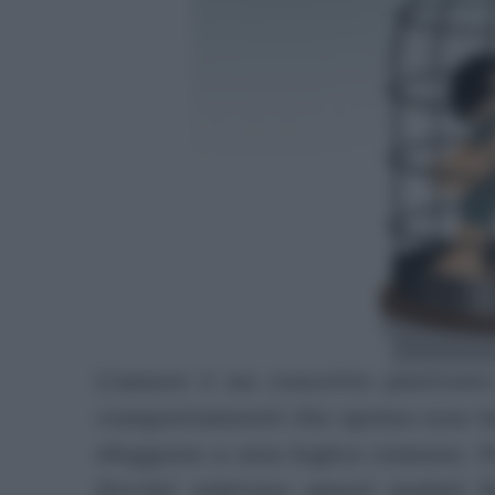
L’amore è un concetto piuttosto
comportamenti che spesso non h
sfuggono a una logica comune. P
Perché esistono amori malati f