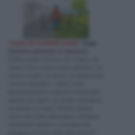
«
Lascia che la felicità accada
»
Leggi
l'estratto gratuito su Amazon
.
Il libro pone il focus sul corpo e di
come tutti i nostri stati psichici, le
nostre voglie, le paure, le ambizioni,
i nostri impulsi… siano tutti
dannatamente corporei! Fornendo
spunti per agire, in modo sinergico,
su mente e corpo. Niente paura,
non è un testo alchemico, fornisce
strumenti pratici e nozioni che
pongono le basi sulle più recenti