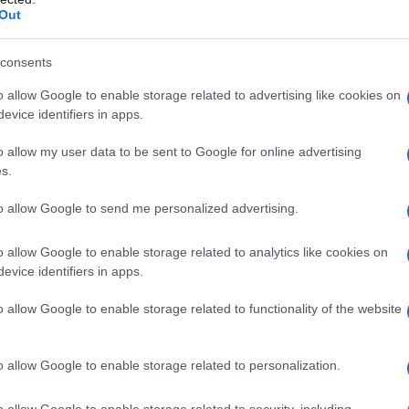
Out
ltre hanno permesso una maggiore
 relazioni affettive e sentimentali.
consents
o allow Google to enable storage related to advertising like cookies on
ento’, infatti, fungerà da modello per le
evice identifiers in apps.
ino costruisce con altre figure durante
o allow my user data to be sent to Google for online advertising
s.
o all’età adulta. A questo punto, è fin
lle figure adulte sia per quanto riguarda
to allow Google to send me personalized advertising.
imari (fame, sete, protezione etc..), sia
o allow Google to enable storage related to analytics like cookies on
tivi in età adulta.
evice identifiers in apps.
o allow Google to enable storage related to functionality of the website
o allow Google to enable storage related to personalization.
 il bambino può acquisire esperienze
o allow Google to enable storage related to security, including