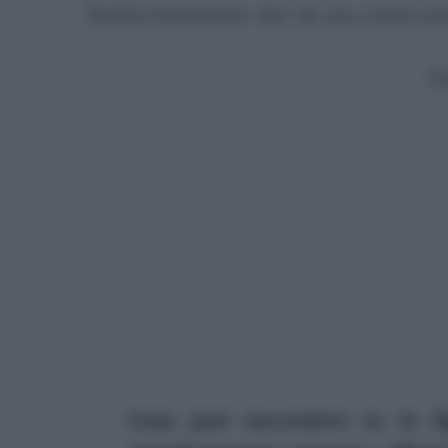
ferita interiore che in un certo s
P
Cosa può succedere se le f