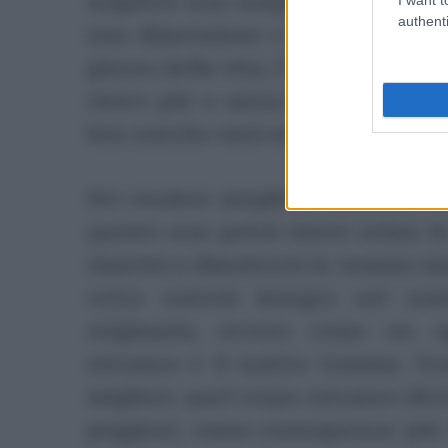
negative non sempre semplici da d
authenti
una dimensione e immaginiamoc
giorno della vita, l’inconscio è a
riesce più o meno a digerire e 
ben nutrito sarà sano e in forma,
Per rendere meglio il concetto: se
questo non potrà essere scisso in
riuscirà a dissolversi in nessun m
vetro resterà integro nel no
originaria, ovvero come un og
estraneo è il nostro trauma. No
migliori, quel corpo estraneo div
peggiori, causa conseguenze più