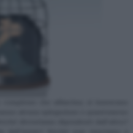
 complesso che affascina; si innescano
anno alcuna spiegazione o quantomeno
erché diventiamo dipendenti dall’altro?
in dall’inizio? Perché non riusciamo a