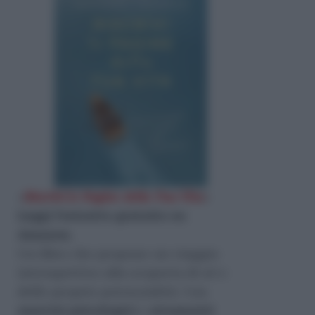
«
Riscrivi le Pagine della Tua Vita
»
Leggi l'estratto gratuito su
Amazon
.
Un libro che propone un viaggio
introspettivo alla scoperta di sé e
delle proprie potenzialità. Con
esercizi psicologici
e
strumenti