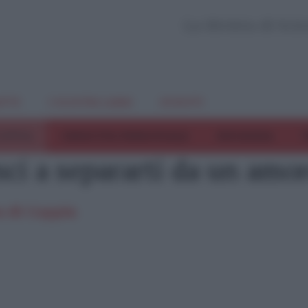
La Rivista di Sci
TTI
I NOSTRI LIBRI
EVENTI
COPPIA
CRESCITA PERSONALE
INFANZIA
T
ci a separarti da un amor
a di Coppia