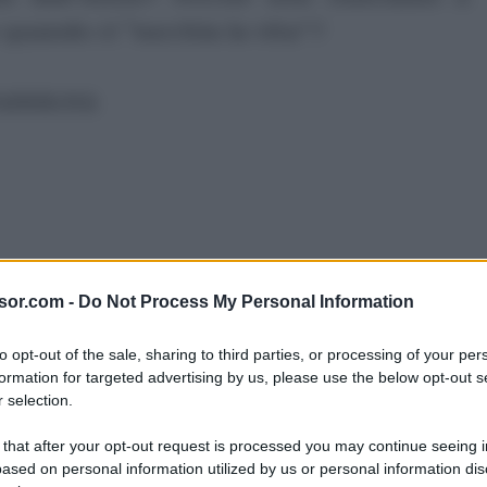
quando ci “succhia la vita”?
ubblicità
sor.com -
Do Not Process My Personal Information
to opt-out of the sale, sharing to third parties, or processing of your per
formation for targeted advertising by us, please use the below opt-out s
 selection.
 noi abbia caratteristiche differenti nel
 that after your opt-out request is processed you may continue seeing i
ased on personal information utilized by us or personal information dis
salire invece ai fattori che possono avere