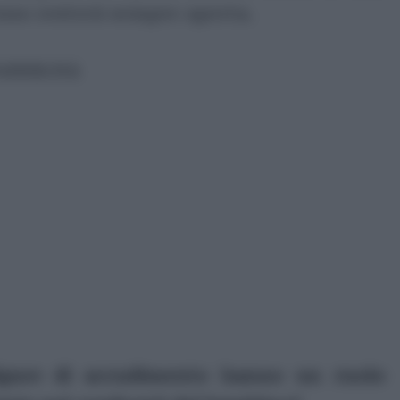
enso resterà sempre aperta.
ubblicità
igure di accudimento hanno un ruolo