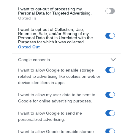
con maggiore leggerezza e sicurezza.
use your data for below specified purposes in below Google
Ci mostrano che non dobbiamo essere
I want to opt-out of processing my
consent section.
Personal Data for Targeted Advertising.
Opted In
prigionieri delle aspettative altrui,
ma liberi di essere autenticamente
I want to opt-out of Collection, Use,
Retention, Sale, and/or Sharing of my
Personal Data that Is Unrelated with the
noi stessi.
Purposes for which it was collected.
Opted Out
Ricorda sempre
Google consents
I want to allow Google to enable storage
Qualunque cosa farai, sarai sempre
related to advertising like cookies on web or
device identifiers in apps.
criticato, perché ognuno ha diverse
opinioni, regole, indicazioni su come
I want to allow my user data to be sent to
Google for online advertising purposes.
affrontare la vita. E se vuoi migliorare
I want to allow Google to send me
la tua vita, non dovrai fare altro che
personalized advertising.
fregartene del giudizio altrui, degli
I want to allow Google to enable storage