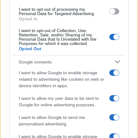
ancora diventare, se solo riuscissi ad affermare
use your data for below specified purposes in below Google
I want to opt-out of processing my
consent section.
Personal Data for Targeted Advertising.
te stesso per ciò che se e non per ciò che ti
Opted In
hanno insegnato a essere. Un libro di
psicologia che va a mettere in evidenza i ruoli
I want to opt-out of Collection, Use,
Retention, Sale, and/or Sharing of my
che ci “incastrano” fin da bambini, ruoli da
Personal Data that Is Unrelated with the
Purposes for which it was collected.
interpretare fino a ridurci allo stremo.
Opted Out
Vediamo come riconquistare la sicurezza
Google consents
perduta e restituirci, finalmente, a noi stessi.
I want to allow Google to enable storage
related to advertising like cookies on web or
device identifiers in apps.
I want to allow my user data to be sent to
Google for online advertising purposes.
I want to allow Google to send me
personalized advertising.
I want to allow Google to enable storage