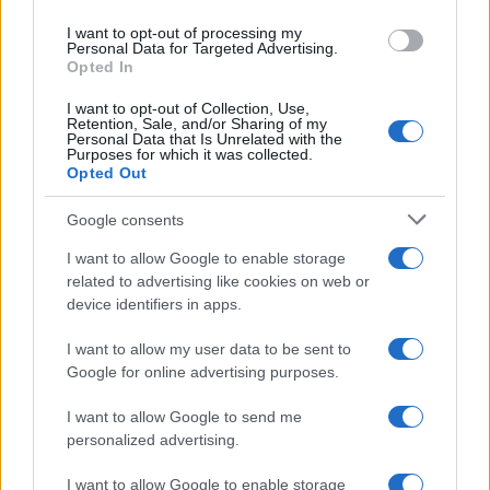
l
use your data for below specified purposes in below Google
I want to opt-out of processing my
consent section.
Personal Data for Targeted Advertising.
Opted In
I want to opt-out of Collection, Use,
Retention, Sale, and/or Sharing of my
Personal Data that Is Unrelated with the
Purposes for which it was collected.
Opted Out
Google consents
«
Lascia che la felicità accada
»
Leggi l'estratto
I want to allow Google to enable storage
gratuito su Amazon
.
related to advertising like cookies on web or
Il libro pone il focus sul corpo e di come tutti i
device identifiers in apps.
nostri stati psichici, le nostre voglie, le paure,
I want to allow my user data to be sent to
le ambizioni, i nostri impulsi… siano tutti
Google for online advertising purposes.
dannatamente corporei! Fornendo spunti per
I want to allow Google to send me
agire, in modo sinergico, su mente e corpo.
personalized advertising.
Niente paura, non è un testo alchemico,
fornisce strumenti pratici e nozioni che
I want to allow Google to enable storage