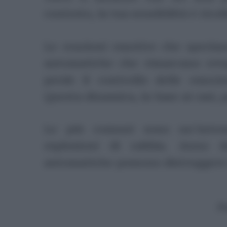
contesto, la tua sensibilità è rico
Le reazioni emotive che sperime
automatiche che rimarcano reta
perde il controllo delle emozi
Questa dinamica, in base ai casi,
Le più comuni sono un’intens
esplosioni di rabbia. Anno 
automatiche possono distruggere 
P