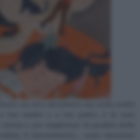
brare un atto altruistico ma nella realtà
o a tua madre o a tuo padre, è la cosa
 stessa e per migliorare la qualità della
a rabbia, il risentimento… sono emozioni