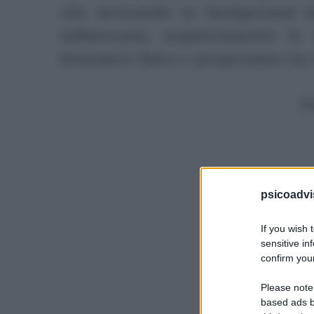
che lavorando in background in
influenzano negativamente le t
benessere fisico e perpetuano un c
P
psicoadvi
If you wish 
sensitive in
confirm your
Please note
based ads b