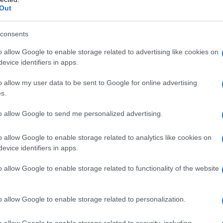
Out
ri con il perdono e la qualità della tua
consents
mi inconsci, ti faccio un esempio molto
o allow Google to enable storage related to advertising like cookies on
renderà l’idea.
evice identifiers in apps.
o allow my user data to be sent to Google for online advertising
la tua infanzia hai subito una forte
s.
mancato riconoscimento, una mancata
to allow Google to send me personalized advertising.
icialità, ingiustizie subite…. In questo
o allow Google to enable storage related to analytics like cookies on
o i sintomi di una sindrome abbandonica.
evice identifiers in apps.
o allow Google to enable storage related to functionality of the website
e attenzioni, ogni volta che oggi, nella
ti tratta come pensi di meritare, tu ci
o allow Google to enable storage related to personalization.
sciamente si apre quella vecchia ferita.
o allow Google to enable storage related to security, including