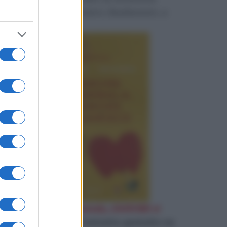
perduta e restituirci, finalmente, a
noi stessi.
«
D'Amore ci si ammala, d'AMORE si
guarisce
»
Leggi l'estratto gratuito su