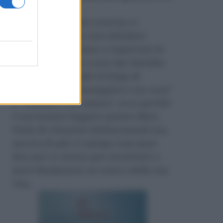
Amazon
.
Durante la nostra crescita ci
insegnano come non deludere
l’altro, ci insegnano a rispettare le
regole e persino a non dar fastidio.
Nessuno si prende la briga di
insegnarci a “maneggiarci con cura”
e “trattarci con amore”, ecco perché
è necessario leggere questo libro.
Parla di relazioni disfunzionali ma,
ancora di più, ti spiega cosa puoi
fare per te stesso per riscattarti e
porti finalmente al centro della tua
vita.