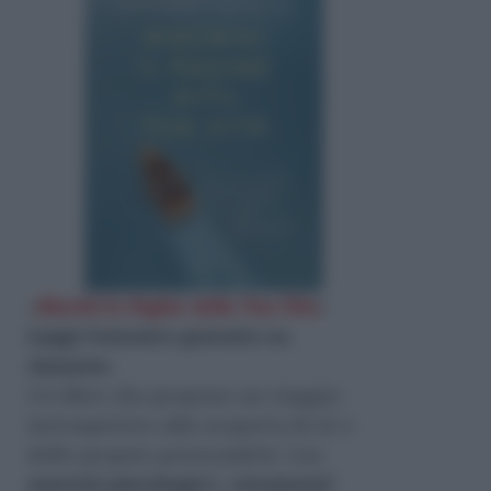
«
Riscrivi le Pagine della Tua Vita
»
Leggi l'estratto gratuito su
Amazon
.
Un libro che propone un viaggio
introspettivo alla scoperta di sé e
delle proprie potenzialità. Con
esercizi psicologici
e
strumenti