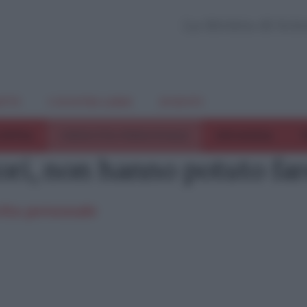
La Rivista di Sci
TTI
I NOSTRI LIBRI
EVENTI
COPPIA
CRESCITA PERSONALE
INFANZIA
T
tori, non hanno potuto fa
ita personale