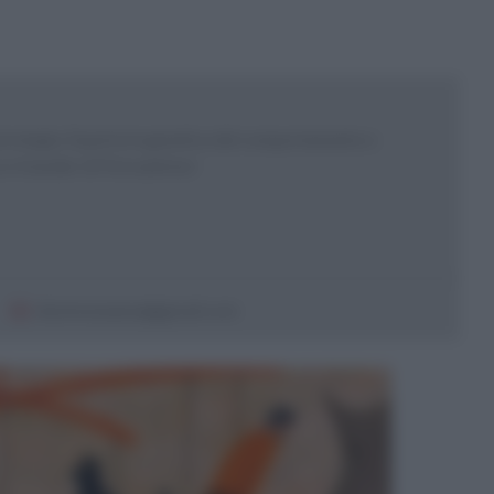
psicologia. Esperta in genetica del comportamento e
e e founder di Psicoadvisor
desimoneanna@gmail.com