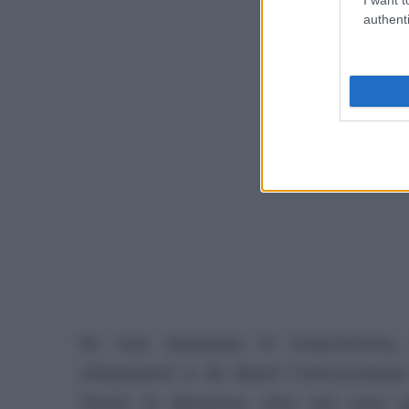
authenti
P
Se tua mamma ti trascurava, 
chiamarti o di darti l’attenzion
Tutti ti diranno che sei una 