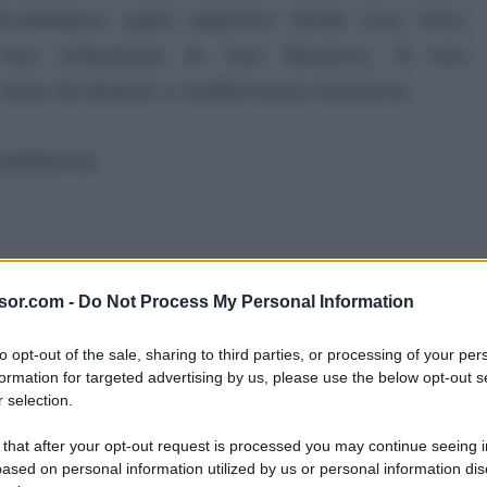
validano ogni aspetto della tua vita;
ue relazioni, le tue finanze, il tuo
iclo di dolore e sofferenza emotiva.
ubblicità
sor.com -
Do Not Process My Personal Information
to opt-out of the sale, sharing to third parties, or processing of your per
formation for targeted advertising by us, please use the below opt-out s
 selection.
 that after your opt-out request is processed you may continue seeing i
ased on personal information utilized by us or personal information dis