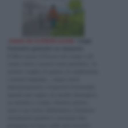
«
Lascia che la felicità accada
»
Leggi
l'estratto gratuito su Amazon
.
Il libro pone il focus sul corpo e di
come tutti i nostri stati psichici, le
nostre voglie, le paure, le ambizioni,
i nostri impulsi… siano tutti
dannatamente corporei! Fornendo
spunti per agire, in modo sinergico,
su mente e corpo. Niente paura,
non è un testo alchemico, fornisce
strumenti pratici e nozioni che
pongono le basi sulle più recenti