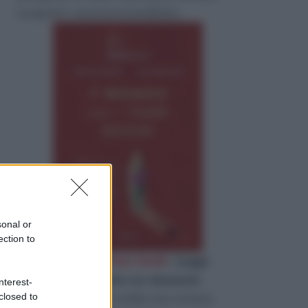
scoperte neuroscientifiche.
sonal or
ection to
«
il Mondo con i Tuoi Occhi
»
Leggi
l'estratto gratuito su Amazon
.
nterest-
Quanto di te c’è nella tua stessa
closed to