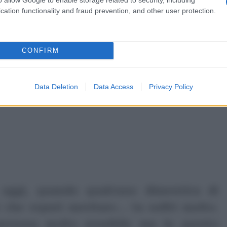
cation functionality and fraud prevention, and other user protection.
ubblicità
CONFIRM
Data Deletion
Data Access
Privacy Policy
oggi, quando qualcuno dimentica di
e che reputi meritare… tu soffri molto.
persona molto sensibile ma in questo