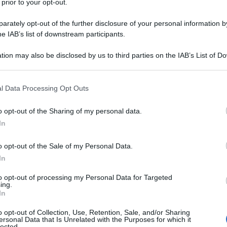
 prior to your opt-out.
gone, neanche noti quanto questo
rately opt-out of the further disclosure of your personal information by
truttivo. Non ti rendi conto ma, non
he IAB’s list of downstream participants.
ttrai energia preziosa che altrimenti
tion may also be disclosed by us to third parties on the IAB’s List of 
licità. Le energie che investi non sono
 that may further disclose it to other third parties.
l tempo.
 that this website/app uses one or more Google services and may gath
l Data Processing Opt Outs
including but not limited to your visit or usage behaviour. You may click 
 to Google and its third-party tags to use your data for below specifi
o opt-out of the Sharing of my personal data.
ogle consent section.
In
tuoi genitori è perché sei rimasta
o opt-out of the Sale of my Personal Data.
nterno delle tue ferite infantili. Sono
In
l’infanzia che innescano in te un mix
to opt-out of processing my Personal Data for Targeted
ing.
i di colpa. Sono queste ferite inespresse e
In
 vizioso di sofferenza emotiva che può
o opt-out of Collection, Use, Retention, Sale, and/or Sharing
ersonal Data that Is Unrelated with the Purposes for which it
pevolezza e accettazione.
lected.