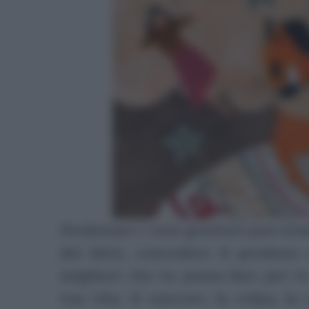
Perdonare i tuoi genitori può sem
dei fatti, concedere il perdon
migliore che tu possa fare per te
tua vita. Il rancore, la colpa, l