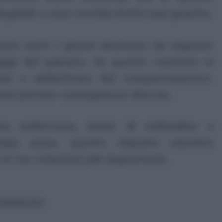
llegabile a una vecchia ferita mai guarita.
nti tutti i giorni derivano da risposte
ggi del passato. In questo contesto si
oni o addirittura del comportamento.
 può portare conseguenze diverse.
a sofferenza, senso di solitudine o
dopo anno, queste risposte emotive
le tue relazioni più importanti.
ubblicità