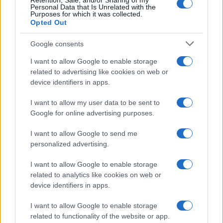
professionali
utili a rivendicare il proprio
Retention, Sale, and/or Sharing of my
Personal Data that Is Unrelated with the
valore di persona completa e degna di stima.
Purposes for which it was collected.
Opted Out
Insegna ad ascoltare i propri bisogni e,
soprattutto, farli rispettare.
Google consents
I want to allow Google to enable storage
related to advertising like cookies on web or
device identifiers in apps.
Depressione bipolare
I want to allow my user data to be sent to
Depressione reattiva
Google for online advertising purposes.
Depressione mascherata
I want to allow Google to send me
Depressione psicotica
personalized advertising.
Depressione ansiosa
I want to allow Google to enable storage
related to analytics like cookies on web or
device identifiers in apps.
Agorafobia
I want to allow Google to enable storage
Disturbo post traumatico da stress
related to functionality of the website or app.