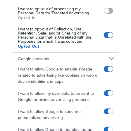
use your data for below specified purposes in below Google
Non ci sono ricette universali, ma
I want to opt-out of processing my
consent section.
Personal Data for Targeted Advertising.
alcuni suggerimenti possono aiutare.
Opted In
I want to opt-out of Collection, Use,
Retention, Sale, and/or Sharing of my
Sul lavoro
. È importante
Personal Data that Is Unrelated with the
Purposes for which it was collected.
mantenere la calma e non
Opted Out
reagire in modo emotivo agli
Google consents
stressor del lavoro.
I want to allow Google to enable storage
Fuori dal contesto lavorativo
.
related to advertising like cookies on web or
device identifiers in apps.
È utile prendersi del tempo per
I want to allow my user data to be sent to
se stessi, anche solo qualche
Google for online advertising purposes.
minuto al giorno, per rilassarsi
I want to allow Google to send me
e ricaricare le energie.
personalized advertising.
Fuori dal contesto lavorativo
. È
I want to allow Google to enable storage