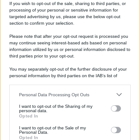
If you wish to opt-out of the sale, sharing to third parties, or
Pubblicità
processing of your personal or sensitive information for
targeted advertising by us, please use the below opt-out
section to confirm your selection.
Please note that after your opt-out request is processed you
may continue seeing interest-based ads based on personal
information utilized by us or personal information disclosed to
third parties prior to your opt-out.
You may separately opt-out of the further disclosure of your
personal information by third parties on the IAB’s list of
downstream participants.
Personal Data Processing Opt Outs
This information may also be disclosed by us to third parties
on the IAB’s List of Downstream Participants that may further
I want to opt-out of the Sharing of my
disclose it to other third parties.
personal data.
Opted In
Please note that this website/app uses one or more Google
Come proteggersi da un lavoro
services and may gather and store information including but
I want to opt-out of the Sale of my
usurante
Personal Data.
not limited to your visit or usage behaviour. You may click to
Opted In
grant or deny consent to Google and its third-party tags to