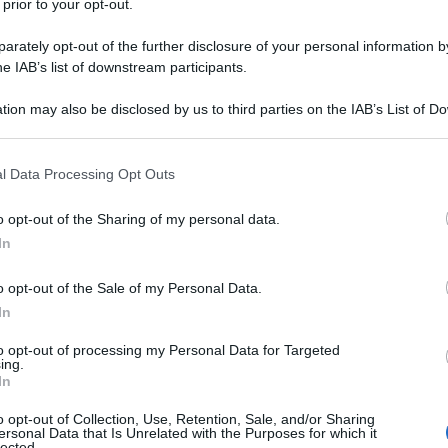
 prior to your opt-out.
rately opt-out of the further disclosure of your personal information by
st psicologici”
he IAB’s list of downstream participants.
tion may also be disclosed by us to third parties on the IAB’s List of 
 that may further disclose it to other third parties.
 that this website/app uses one or more Google services and may gath
l Data Processing Opt Outs
including but not limited to your visit or usage behaviour. You may click 
 to Google and its third-party tags to use your data for below specifi
o opt-out of the Sharing of my personal data.
ogle consent section.
In
o opt-out of the Sale of my Personal Data.
dipendente. Affronti la vita con senso di
In
e. Conosci il tuo valore e pretendi il
to opt-out of processing my Personal Data for Targeted
onquistarti sul campo.
ing.
In
o opt-out of Collection, Use, Retention, Sale, and/or Sharing
zionale, preferisci ragionare piuttosto
ersonal Data that Is Unrelated with the Purposes for which it
lected.