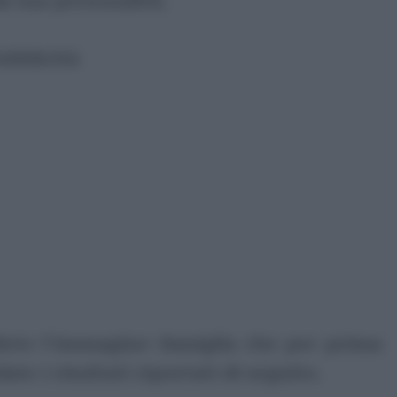
a sua personalità.
ubblicità
liete l’immagine-famiglia che per prima
ate i risultati riportati di seguito.