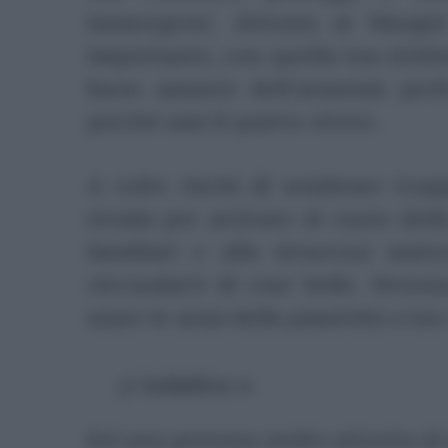
immergersi. Attenta ai bisogni
importante, con quella tua richi
buon amante dell’armonia prefe
perché ami il quieto vivere.
A volte rischi di sembrare tro
strada per arrivare al cuore della
familiari e alla sicurezza mat
circondarti di cose belle. Persona
usare le armi della passività a tu
3) Seduttiva/o
Sei una persona molto attenta al s