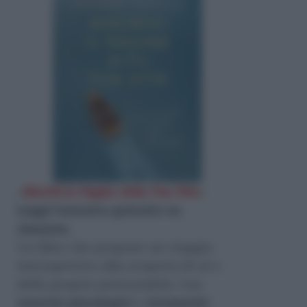
«
Riscrivi le Pagine della Tua Vita
»
Leggi l'estratto gratuito su
Amazon
.
Un libro che propone un viaggio
introspettivo alla scoperta di sé e
delle proprie potenzialità. Con
esercizi psicologici
e
strumenti