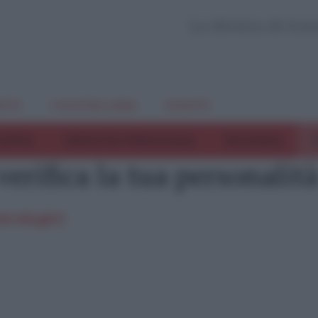
La Rivista di Sci
TTI
I NOSTRI LIBRI
EVENTI
COPPIA
CRESCITA PERSONALE
INFANZIA
T
verifica la tua personalit
icologici