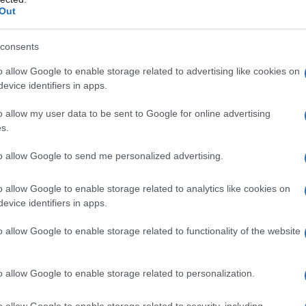
rale diffidenza ti impedisce di confidare
Out
mente, non ami vantarti troppo delle mete
consents
o allow Google to enable storage related to advertising like cookies on
evice identifiers in apps.
etto sicuro sulla testa. Abituata a non
o allow my user data to be sent to Google for online advertising
i, a fare sempre leva sulle tue capacità,
s.
.
to allow Google to send me personalized advertising.
alità e pretendi che l’altro faccia la sua
o allow Google to enable storage related to analytics like cookies on
evice identifiers in apps.
certo senso sei un soggetto impegnativo:
o allow Google to enable storage related to functionality of the website
ulla sottomesso alla psicologia maschile,
 lavorativa con quella affettiva.
o allow Google to enable storage related to personalization.
ubblicità
o allow Google to enable storage related to security, including