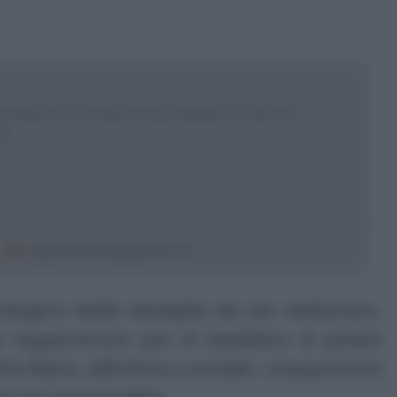
 esperta e ricercatrice in psicoanalisi. Scrittrice e
sor
sepeannamaria@gmail.com
cologico della famiglia da me elaborato,
ia rappresenta per il bambino il primo
a fisica, affettiva e sociale: componenti