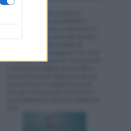
Amazon
.
Durante la nostra crescita ci
insegnano come non deludere
l’altro, ci insegnano a rispettare le
regole e persino a non dar fastidio.
Nessuno si prende la briga di
insegnarci a “maneggiarci con cura”
e “trattarci con amore”, ecco perché
è necessario leggere questo libro.
Parla di relazioni disfunzionali ma,
ancora di più, ti spiega cosa puoi
fare per te stesso per riscattarti e
porti finalmente al centro della tua
vita.