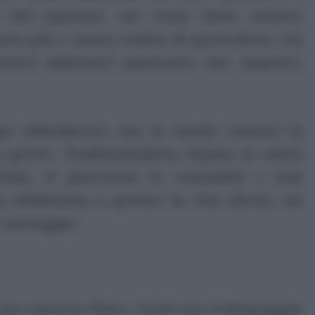
 del partner, sai come farlo sentire
esta più o meno velata di protezione. Da
risci adattarti piuttosto che importi,
ppo obbediente, ma in fondo conosci la
 gente. Tradizionalista, legata ai valori
eriale, ti piacciono le comodità e ami
 abilissima a gestire la vita altrui, sai
o vantaggio
uo aspetto fisico. Parli con il linguaggio