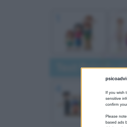
psicoadvi
If you wish 
sensitive in
confirm your
Please note
based ads b