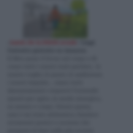
«
Lascia che la felicità accada
»
Leggi
l'estratto gratuito su Amazon
.
Il libro pone il focus sul corpo e di
come tutti i nostri stati psichici, le
nostre voglie, le paure, le ambizioni,
i nostri impulsi… siano tutti
dannatamente corporei! Fornendo
spunti per agire, in modo sinergico,
su mente e corpo. Niente paura,
non è un testo alchemico, fornisce
strumenti pratici e nozioni che
pongono le basi sulle più recenti