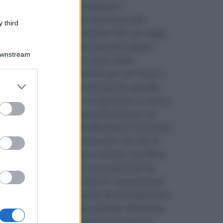
vita? E quanto incidono i
condizionamenti esterni sulle
 third
rinunce che hai fatto? Chi sei oggi,
corrisponde a chi saresti voluto
Downstream
essere? Che ne è stato delle
speranze che nutrivi per te? Non è
er and store
crescendo che le hai perse, quelle
to grant or
sono ancora lì e ti riportano a tutto
ed purposes
ciò che puoi ancora diventare, se
solo riuscissi ad affermare te stesso
per ciò che se e non per ciò che ti
hanno insegnato a essere. Un libro
di psicologia che va a mettere in
evidenza i ruoli che ci “incastrano”
fin da bambini, ruoli da interpretare
fino a ridurci allo stremo. Vediamo
come riconquistare la sicurezza