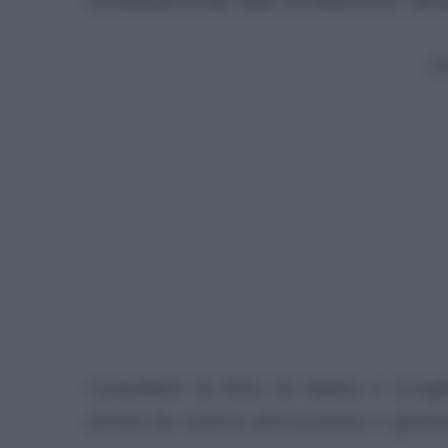
fondamentali alla formazione dell
P
Guardate la foto in basso e sceg
attira la vostra attenzione e guard