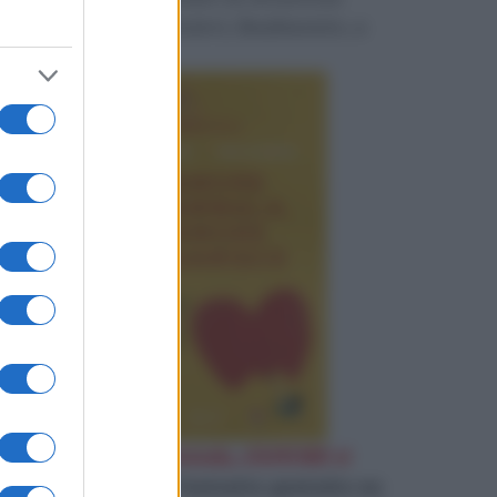
perduta e restituirci, finalmente, a
noi stessi.
«
D'Amore ci si ammala, d'AMORE si
guarisce
»
Leggi l'estratto gratuito su