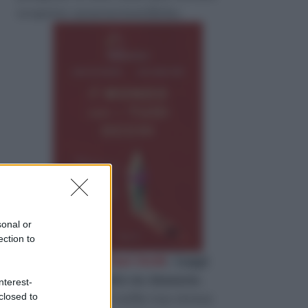
scoperte neuroscientifiche.
sonal or
ection to
«
il Mondo con i Tuoi Occhi
»
Leggi
l'estratto gratuito su Amazon
.
nterest-
Quanto di te c’è nella tua stessa
closed to