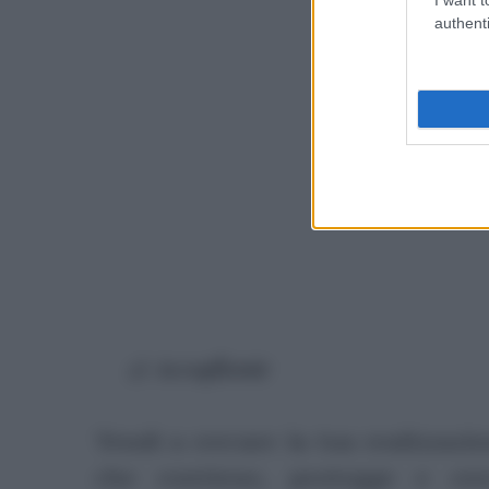
authenti
2) Accogliente
Tendi a cercare la tua realizzazi
che contiene, protegge e cer