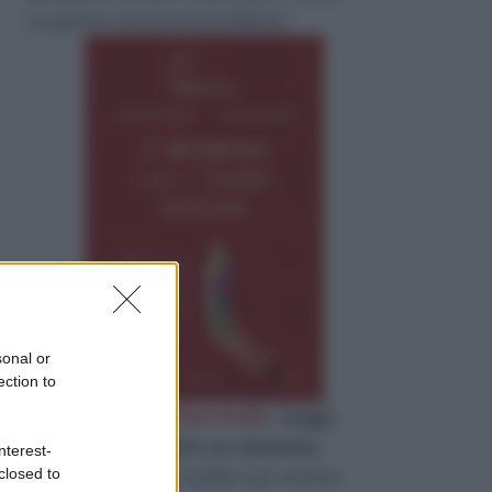
scoperte neuroscientifiche.
sonal or
ection to
«
il Mondo con i Tuoi Occhi
»
Leggi
l'estratto gratuito su Amazon
.
nterest-
Quanto di te c’è nella tua stessa
closed to