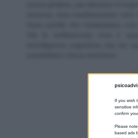
senza gridare, ma lasciano il se
interna, una combinazione rara t
Sono quelle che chiamiamo, con 
Ma la brillantezza vera è qu
intelligenza cognitiva, ma un eq
sensibilità e forza interiore.
P
psicoadvi
If you wish 
sensitive in
confirm your
Please note
based ads b