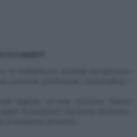
io tra emisferi
o, la brillantezza richiede integrazione
ra corteccia prefrontale (razionalità) e
solo logiche, né solo intuitive. Hanno
apace di analizzare ma anche di sentire,
are il momento presente.