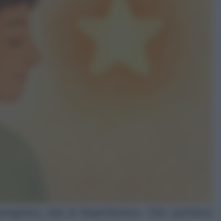
pongono, ma si imprimono. Che parlano