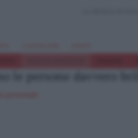
La Rivista di Sci
TTI
I NOSTRI LIBRI
EVENTI
COPPIA
CRESCITA PERSONALE
INFANZIA
T
no le persone davvero bri
ta personale