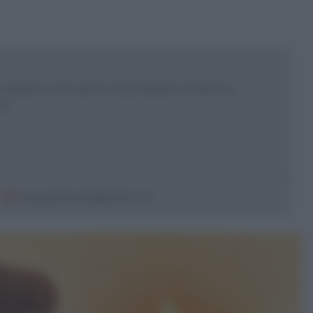
 esperta e ricercatrice in psicoanalisi. Scrittrice e
sor
sepeannamaria@gmail.com