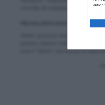
caregiver risponde ai bisogni 
authenti
cervello di svilupparsi in condizio
Ma non serve avere avuto un’infa
Molte persone brillanti sono nat
questo, hanno sviluppato una sens
non è “dono”, ma forma di adatt
P