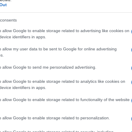
Out
te in cui l’esplorazione è incoraggiata,
li errori non vengono puniti con la
consents
ssibile e creativa.
o allow Google to enable storage related to advertising like cookies on
ata segnata da giudizi, pressioni, o
evice identifiers in apps.
 stessa mente potrebbe sviluppare difese
o allow my user data to be sent to Google for online advertising
ovazione, o autosvalutazione sistematica.
s.
to allow Google to send me personalized advertising.
n quei contesti in cui si è potuto essere
o allow Google to enable storage related to analytics like cookies on
Dove si è potuto sbagliare senza essere
evice identifiers in apps.
o allow Google to enable storage related to functionality of the website
vi e intelligenti sono spesso quelli che
o allow Google to enable storage related to personalization.
accamento definito “sicuro”, dove il
o allow Google to enable storage related to security, including