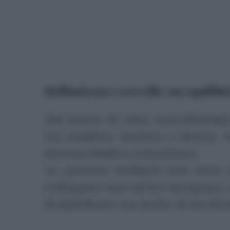
Brillantezza e cervello: un equilibr
Dal punto di vista neurobiologic
tra emisfero sinistro e destro, t
sistema limbico (emozione).
Le persone brillanti non sono 
sviluppato una mente integrata, c
di pianificare ma anche di ascolt