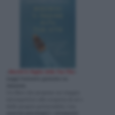
«
Riscrivi le Pagine della Tua Vita
»
Leggi l'estratto gratuito su
Amazon
.
Un libro che propone un viaggio
introspettivo alla scoperta di sé e
delle proprie potenzialità. Con
esercizi psicologici
e
strumenti