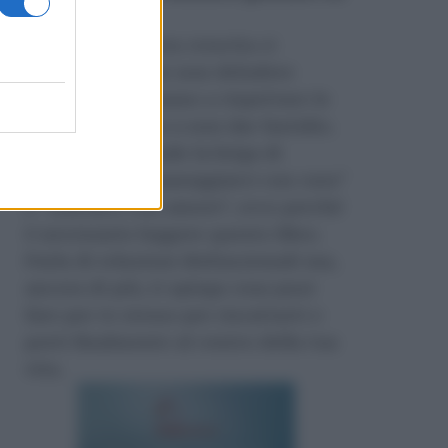
Amazon
.
Durante la nostra crescita ci
insegnano come non deludere
l’altro, ci insegnano a rispettare le
regole e persino a non dar fastidio.
Nessuno si prende la briga di
insegnarci a “maneggiarci con cura”
e “trattarci con amore”, ecco perché
è necessario leggere questo libro.
Parla di relazioni disfunzionali ma,
ancora di più, ti spiega cosa puoi
fare per te stesso per riscattarti e
porti finalmente al centro della tua
vita.