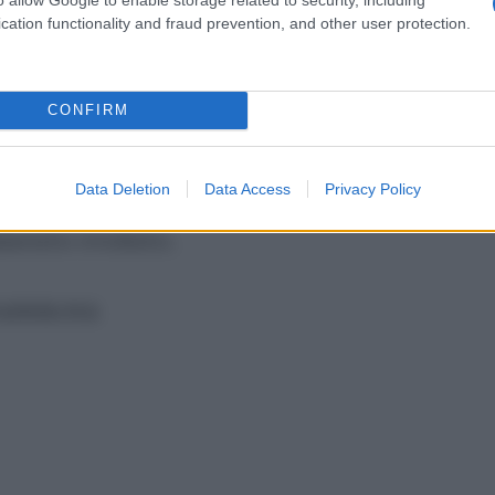
affettivi con coerenza, permettendo al
cation functionality and fraud prevention, and other user protection.
ni di fiducia, non di allarme.
nzia perfetta
CONFIRM
e da vissuti frammentati e, proprio per
Data Deletion
Data Access
Privacy Policy
ibilità particolare. La loro brillantezza
amento evoluto.
ubblicità