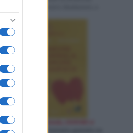
perduta e restituirci, finalmente, a
noi stessi.
«
D'Amore ci si ammala, d'AMORE si
guarisce
»
Leggi l'estratto gratuito su