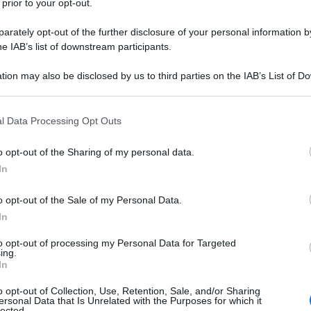
 prior to your opt-out.
rately opt-out of the further disclosure of your personal information by
he IAB’s list of downstream participants.
tion may also be disclosed by us to third parties on the IAB’s List of 
, ma da un intreccio di esperienze, di
 that may further disclose it to other third parties.
oprattutto — di ferite elaborate. Chi è
 that this website/app uses one or more Google services and may gath
l Data Processing Opt Outs
ttraversato zone d’ombra, ha imparato a
including but not limited to your visit or usage behaviour. You may click 
 to Google and its third-party tags to use your data for below specifi
ti per gestire sé stesso e il mondo. La
o opt-out of the Sharing of my personal data.
ogle consent section.
In
oltiva. E ha radici, molto spesso, nella
o opt-out of the Sale of my Personal Data.
In
biente, attaccamento e plasticità
to opt-out of processing my Personal Data for Targeted
ing.
In
mentali per il modo in cui una persona
o opt-out of Collection, Use, Retention, Sale, and/or Sharing
zionarsi.
ersonal Data that Is Unrelated with the Purposes for which it
lected.