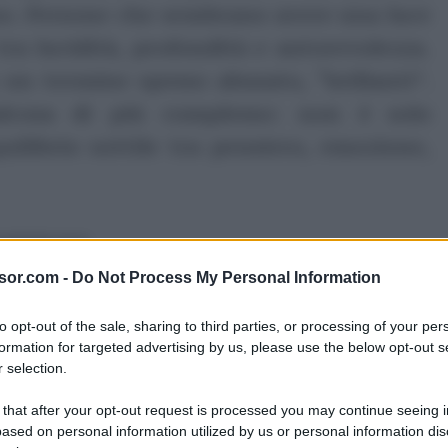
gno. Persone che sembrano avere una luce
ra lucidità, profondità e autorevolezza.
un termine spesso abusato, “brillanti”.
alcosa di più complesso: non è solo
uilibrio sottile tra pensiero, emozione,
ubblicità
sor.com -
Do Not Process My Personal Information
to opt-out of the sale, sharing to third parties, or processing of your per
formation for targeted advertising by us, please use the below opt-out s
 selection.
 that after your opt-out request is processed you may continue seeing i
ased on personal information utilized by us or personal information dis