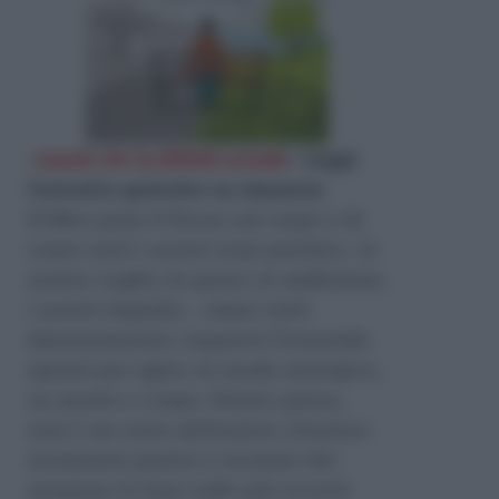
«
Lascia che la felicità accada
»
Leggi
l'estratto gratuito su Amazon
.
Il libro pone il focus sul corpo e di
come tutti i nostri stati psichici, le
nostre voglie, le paure, le ambizioni,
i nostri impulsi… siano tutti
dannatamente corporei! Fornendo
spunti per agire, in modo sinergico,
su mente e corpo. Niente paura,
non è un testo alchemico, fornisce
strumenti pratici e nozioni che
pongono le basi sulle più recenti