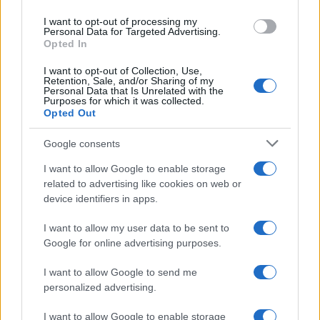
che ci “incastrano” fin da bambini, ruoli da
use your data for below specified purposes in below Google
I want to opt-out of processing my
consent section.
interpretare fino a ridurci allo stremo.
Personal Data for Targeted Advertising.
Opted In
Vediamo come riconquistare la sicurezza
perduta e restituirci, finalmente, a noi stessi.
I want to opt-out of Collection, Use,
Retention, Sale, and/or Sharing of my
Personal Data that Is Unrelated with the
Purposes for which it was collected.
Opted Out
Google consents
I want to allow Google to enable storage
related to advertising like cookies on web or
device identifiers in apps.
I want to allow my user data to be sent to
Google for online advertising purposes.
I want to allow Google to send me
personalized advertising.
I want to allow Google to enable storage