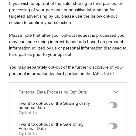
If you wish to opt-out of the sale, sharing to third parties, or
processing of your personal or sensitive information for
Pubblicità
targeted advertising by us, please use the below opt-out
section to confirm your selection.
Please note that after your opt-out request is processed you
may continue seeing interest-based ads based on personal
information utilized by us or personal information disclosed to
third parties prior to your opt-out.
You may separately opt-out of the further disclosure of your
personal information by third parties on the IAB’s list of
downstream participants.
Personal Data Processing Opt Outs
This information may also be disclosed by us to third parties
on the IAB’s List of Downstream Participants that may further
I want to opt-out of the Sharing of my
disclose it to other third parties.
personal data.
Opted In
Please note that this website/app uses one or more Google
services and may gather and store information including but
I want to opt-out of the Sale of my
Personal Data.
not limited to your visit or usage behaviour. You may click to
Opted In
grant or deny consent to Google and its third-party tags to