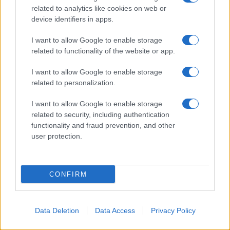
related to analytics like cookies on web or
device identifiers in apps.
I want to allow Google to enable storage
GIULIA
related to functionality of the website or app.
30 Giugno alle 14:01
I want to allow Google to enable storage
related to personalization.
I want to allow Google to enable storage
related to security, including authentication
sto cercando di aiutare una
functionality and fraud prevention, and other
persona con gravi problemi
user protection.
fisici secondo me causati da ciò
che gli è capitato nell’infanzia…
CONFIRM
vorrei non fare errori nei suoi
confronti perchè è un’invalida
Data Deletion
Data Access
Privacy Policy
(patologia