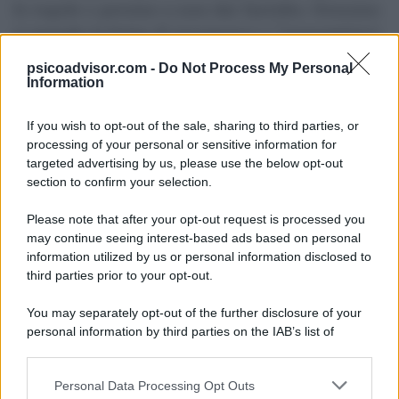
le regole e persino a non dar fastidio. Nessuno
si prende la briga di insegnarci a “maneggiarci
con cura” e “trattarci con amore”, ecco perché
psicoadvisor.com -
Do Not Process My Personal
è necessario leggere questo libro. Parla di
Information
relazioni disfunzionali ma, ancora di più, ti
If you wish to opt-out of the sale, sharing to third parties, or
spiega cosa puoi fare per te stesso per
processing of your personal or sensitive information for
riscattarti e porti finalmente al centro della
targeted advertising by us, please use the below opt-out
tua vita.
section to confirm your selection.
Please note that after your opt-out request is processed you
may continue seeing interest-based ads based on personal
information utilized by us or personal information disclosed to
third parties prior to your opt-out.
You may separately opt-out of the further disclosure of your
personal information by third parties on the IAB’s list of
downstream participants.
Personal Data Processing Opt Outs
This information may also be disclosed by us to third parties