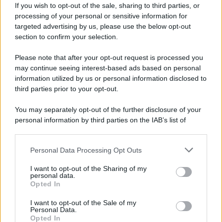
If you wish to opt-out of the sale, sharing to third parties, or
seguirmi sul mio profilo
instagram
processing of your personal or sensitive information for
Puoi seguirci sulla
Pagina Ufficiale di
targeted advertising by us, please use the below opt-out
section to confirm your selection.
Psicoadvisor
, sul mio
account
personale
o nel nostro
gruppo Dentro la
Please note that after your opt-out request is processed you
may continue seeing interest-based ads based on personal
Psiche
. Puoi anche
iscriverti alla
information utilized by us or personal information disclosed to
third parties prior to your opt-out.
nostra newsletter
. Puoi leggere altri miei
articoli cliccando su *
questa pagina
*.
You may separately opt-out of the further disclosure of your
personal information by third parties on the IAB’s list of
downstream participants.
Pubblicità
Personal Data Processing Opt Outs
This information may also be disclosed by us to third parties
on the IAB’s List of Downstream Participants that may further
I want to opt-out of the Sharing of my
disclose it to other third parties.
personal data.
Opted In
Please note that this website/app uses one or more Google
services and may gather and store information including but
I want to opt-out of the Sale of my
Personal Data.
not limited to your visit or usage behaviour. You may click to
Opted In
grant or deny consent to Google and its third-party tags to