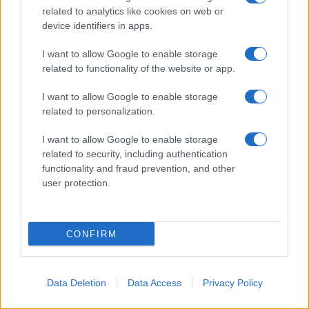
related to analytics like cookies on web or
device identifiers in apps.
I want to allow Google to enable storage
related to functionality of the website or app.
SEGUICI SUI SOCIAL
I want to allow Google to enable storage
related to personalization.
F
I
P
T
Y
I want to allow Google to enable storage
a
n
i
w
o
related to security, including authentication
c
s
n
i
u
functionality and fraud prevention, and other
user protection.
e
t
t
t
T
Ricerca
per:
b
a
e
t
u
o
g
r
e
b
CONFIRM
o
r
e
r
e
LIBRI CONSIGLIATI
k
a
s
C
Data Deletion
Data Access
Privacy Policy
m
t
h