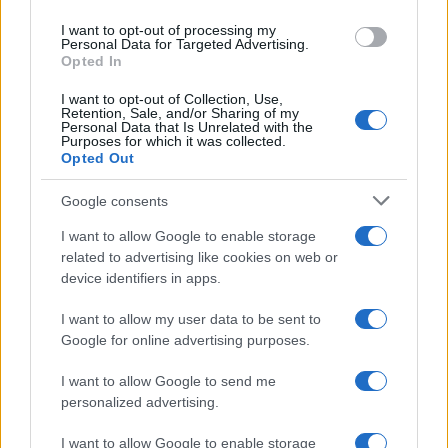
essere che questo: «
D’amore ci si
use your data for below specified purposes in below Google
I want to opt-out of processing my
ammala, d’Amore si guarisce
».
consent section.
Personal Data for Targeted Advertising.
Opted In
I want to opt-out of Collection, Use,
Se ti è piaciuto questo articolo puoi
Retention, Sale, and/or Sharing of my
Personal Data that Is Unrelated with the
seguirci su Facebook:
Purposes for which it was collected.
Opted Out
sulla
Pagina Ufficiale di Psicoadvisor
,
sul mio
account personale FB
o
Google consents
Instagram
@annadesimonepsi
.
©
I want to allow Google to enable storage
related to advertising like cookies on web or
Copyright, www.psicoadvisor.com –
device identifiers in apps.
Tutti i diritti riservati. Qualsiasi
I want to allow my user data to be sent to
riproduzione, anche parziale, senza
Google for online advertising purposes.
autorizzazione scritta è vietata. Legge
I want to allow Google to send me
633 del 22 Aprile 1941 e successive
personalized advertising.
modifiche.
I want to allow Google to enable storage