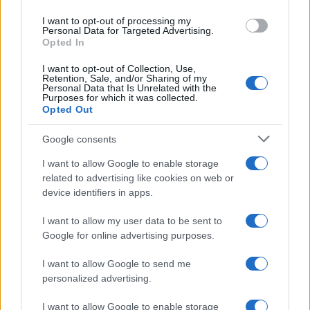
use your data for below specified purposes in below Google
spazio alle coccole. Tutte le attività
I want to opt-out of processing my
consent section.
Personal Data for Targeted Advertising.
che prevedono un contatto
Opted In
interpersonale, migliorano la
I want to opt-out of Collection, Use,
Retention, Sale, and/or Sharing of my
produzione di ossitocina.
Personal Data that Is Unrelated with the
Purposes for which it was collected.
Opted Out
Passeggia nei boschi
. Il nostro
Google consents
cervello non è adatto per vivere in
I want to allow Google to enable storage
città. Le geometrie urbane e i rumori,
related to advertising like cookies on web or
device identifiers in apps.
aumentano la produzione di cortisolo
I want to allow my user data to be sent to
e adrenalina. Le passeggiate nei
Google for online advertising purposes.
boschi migliorano la produzione di
I want to allow Google to send me
serotonina, liberano endorfine e…
personalized advertising.
fanno letteralmente ordine nella
I want to allow Google to enable storage