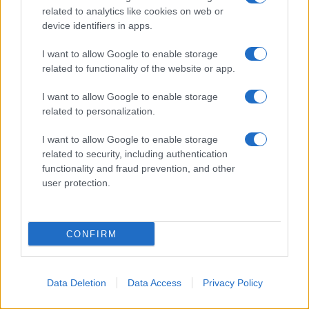
mente. Per un approfondimento:
il
related to analytics like cookies on web or
nostro cervello non è adatto per vivere in
device identifiers in apps.
città
.
I want to allow Google to enable storage
related to functionality of the website or app.
I want to allow Google to enable storage
Pubblicità
related to personalization.
I want to allow Google to enable storage
related to security, including authentication
functionality and fraud prevention, and other
user protection.
CONFIRM
Data Deletion
Data Access
Privacy Policy