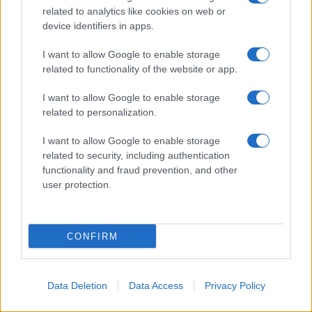
related to analytics like cookies on web or
c
s
n
i
u
device identifiers in apps.
e
t
t
t
T
Ricerca
I want to allow Google to enable storage
per:
b
a
e
t
u
related to functionality of the website or app.
o
g
r
e
b
I want to allow Google to enable storage
o
r
e
r
e
related to personalization.
LIBRI CONSIGLIATI
k
a
s
C
m
t
h
I want to allow Google to enable storage
related to security, including authentication
a
functionality and fraud prevention, and other
n
user protection.
n
e
CONFIRM
l
Data Deletion
Data Access
Privacy Policy