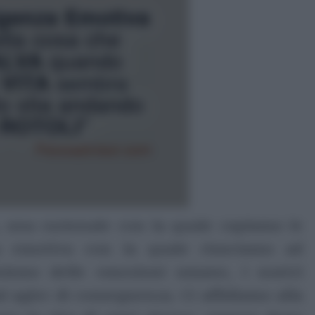
a, una razionale con la quale capiamo le
na emotiva con la quale riusciamo ad
nismo delle emozioni umane, i nostri
ad agire di conseguenza. Ci affidiamo alla