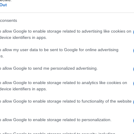
tenziali).
Out
consents
tiva è spesso correlata all’intuito.
o allow Google to enable storage related to advertising like cookies on
evice identifiers in apps.
nell’articolo dedicato alle
10
o allow my user data to be sent to Google for online advertising
 intuitive
.
s.
to allow Google to send me personalized advertising.
comportarsi dipende da una intelligenza
o allow Google to enable storage related to analytics like cookies on
evice identifiers in apps.
vo = QI) e da una intelligenza emotiva
atia, la gentilezza, la disponibilità,
o allow Google to enable storage related to functionality of the website
la voglia di divertirsi anche lavorando:
atteristiche presenti in coloro che
o allow Google to enable storage related to personalization.
e di QE.
o allow Google to enable storage related to security, including