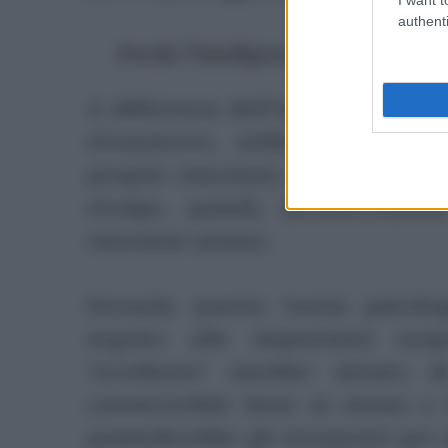
authenti
Perché l’intelligenza emotiva è più
A differenza dell’intelligenza ra
riconoscere, utilizzare, comp
proprie emozioni, ma anche quell
rivolge, quindi, all’osservazi
emozioni umane.
Secondo questa teoria psicolo
seguito alle importanti scope
‘eccellente’ sarebbe dotato 
conoscerebbe bene se stesso e 
possiederebbe gli strumenti per 