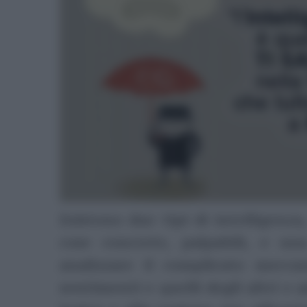
Esistono due tipi di intelligenz
cose concrete, palpabili, e u
analizzare il complicato mecca
sentimenti e quelli degli altri e 