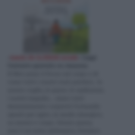
«
Lascia che la felicità accada
»
Leggi
l'estratto gratuito su Amazon
.
Il libro pone il focus sul corpo e di
come tutti i nostri stati psichici, le
nostre voglie, le paure, le ambizioni,
i nostri impulsi… siano tutti
dannatamente corporei! Fornendo
spunti per agire, in modo sinergico,
su mente e corpo. Niente paura,
non è un testo alchemico, fornisce