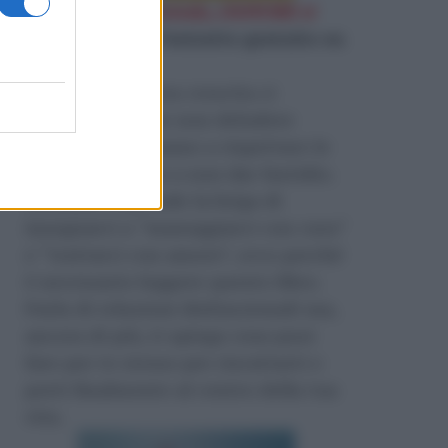
«
D'Amore ci si ammala, d'AMORE si
guarisce
»
Leggi l'estratto gratuito su
Amazon
.
Durante la nostra crescita ci
insegnano come non deludere
l’altro, ci insegnano a rispettare le
regole e persino a non dar fastidio.
Nessuno si prende la briga di
insegnarci a “maneggiarci con cura”
e “trattarci con amore”, ecco perché
è necessario leggere questo libro.
Parla di relazioni disfunzionali ma,
ancora di più, ti spiega cosa puoi
fare per te stesso per riscattarti e
porti finalmente al centro della tua
vita.