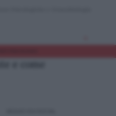
enze Psicologiche e Neurobiologia
EST PSICOLOGICI
nte e come
SEGUICI SUI SOCIAL