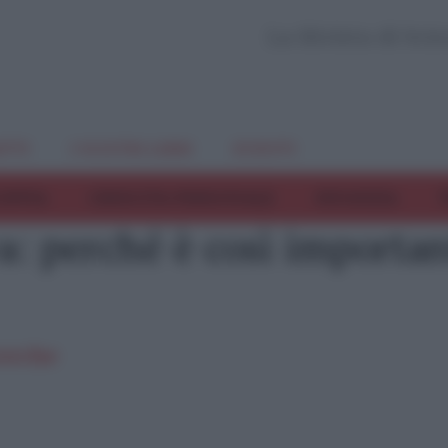
La Rivista di Sci
TTI
I NOSTRI LIBRI
EVENTI
COPPIA
CRESCITA PERSONALE
INFANZIA
T
a: perché è così importa
erche