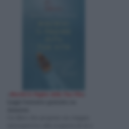
«
Riscrivi le Pagine della Tua Vita
»
Leggi l'estratto gratuito su
Amazon
.
Un libro che propone un viaggio
introspettivo alla scoperta di sé e