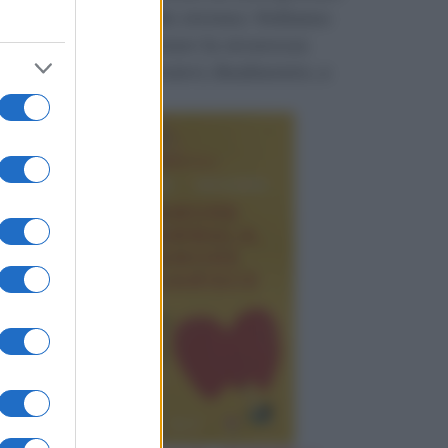
fino a ridurci allo stremo. Vediamo
come riconquistare la sicurezza
perduta e restituirci, finalmente, a
noi stessi.