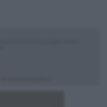
 esperta e ricercatrice in psicoanalisi. Scrittrice e
sor
sepeannamaria@gmail.com