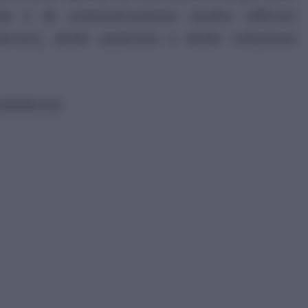
ia e di comunicazione molto efficaci
lavoro, delle amicizie e delle relazioni
ubblicità