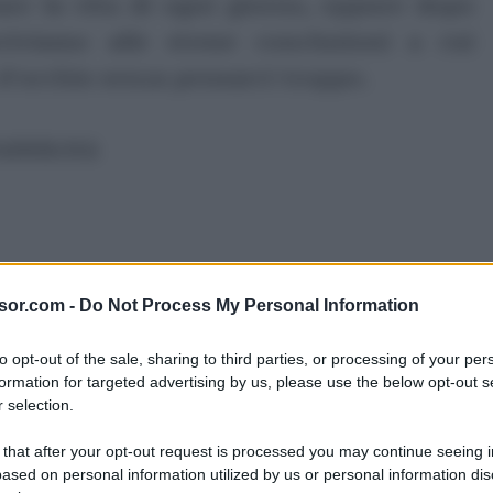
tare la vita di ogni giorno, eppure dopo
rriviamo alle stesse conclusioni a cui
’occhio senza pensarci troppo.
ubblicità
sor.com -
Do Not Process My Personal Information
to opt-out of the sale, sharing to third parties, or processing of your per
formation for targeted advertising by us, please use the below opt-out s
 selection.
 that after your opt-out request is processed you may continue seeing i
ased on personal information utilized by us or personal information dis