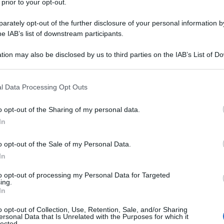
ioni
 prior to your opt-out.
rately opt-out of the further disclosure of your personal information by
o negative, sono mediatori complessi fra
he IAB’s list of downstream participants.
ano da soggetto a soggetto in base alla
tion may also be disclosed by us to third parties on the IAB’s List of 
ompatibilità con i sistemi di credenza o
 that may further disclose it to other third parties.
… ma non sono attivate su una base
 that this website/app uses one or more Google services and may gath
l Data Processing Opt Outs
including but not limited to your visit or usage behaviour. You may click 
to dalla lettura che ognuno ne dà in un
 to Google and its third-party tags to use your data for below specifi
o opt-out of the Sharing of my personal data.
ano o generano ciò che la moderna
ogle consent section.
In
o opt-out of the Sale of my Personal Data.
In
za emotiva (descritta dagli anni ’80 da
to opt-out of processing my Personal Data for Targeted
e persone possono gestire e canalizzare
ing.
In
estremo, soffocante controllo), oppure
le emozioni (fino all’estremo dominio di
o opt-out of Collection, Use, Retention, Sale, and/or Sharing
ersonal Data that Is Unrelated with the Purposes for which it
lected.