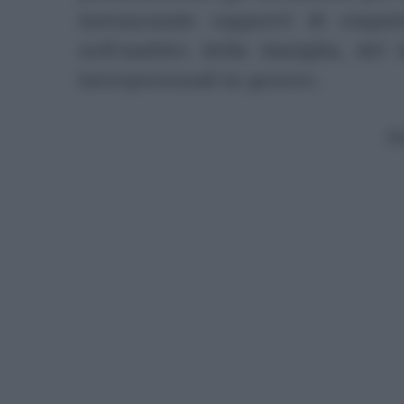
instaurando rapporti di empat
nell’ambito della famiglia, del 
interpersonali in genere.
P