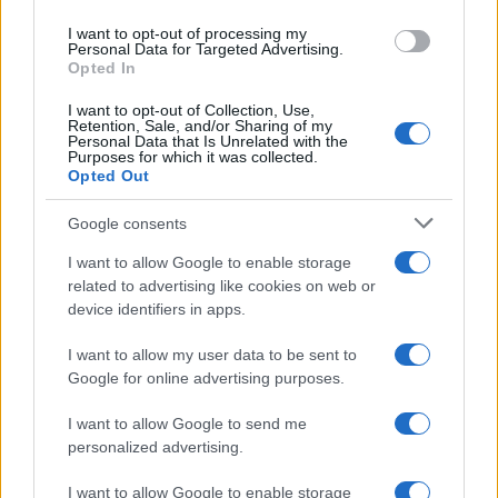
anche
iscriverti alla
use your data for below specified purposes in below Google
I want to opt-out of processing my
nostra newsletter
.
Puoi leggere altri miei
consent section.
Personal Data for Targeted Advertising.
Opted In
articoli cliccando su *
questa pagina
*.
©
I want to opt-out of Collection, Use,
Copyright, www.psicoadvisor.com –
Retention, Sale, and/or Sharing of my
Personal Data that Is Unrelated with the
Tutti i diritti riservati. Qualsiasi
Purposes for which it was collected.
Opted Out
riproduzione, anche parziale, senza
Google consents
autorizzazione scritta è vietata. Legge
633 del 22 Aprile 1941 e successive
I want to allow Google to enable storage
related to advertising like cookies on web or
modifiche
device identifiers in apps.
I want to allow my user data to be sent to
Google for online advertising purposes.
I want to allow Google to send me
personalized advertising.
SEGUICI SUI SOCIAL
I want to allow Google to enable storage