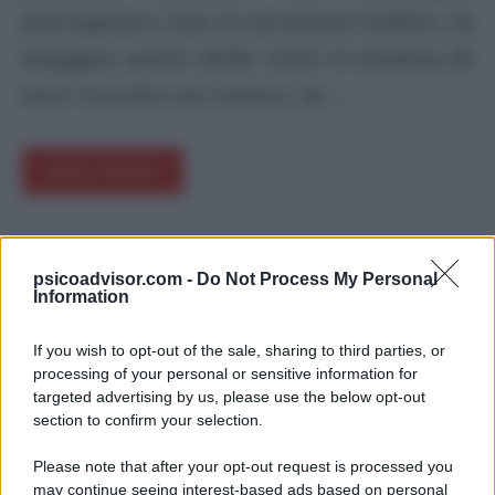
psicopatico non lo riconosci subito, la
maggior parte delle volte ti sembra di
aver trovato un tesoro, la …
LEGGI TUTTO
Tipologie di abuso narcisistico:
psicoadvisor.com -
Do Not Process My Personal
Information
coercizione, punizione e sadismo
If you wish to opt-out of the sale, sharing to third parties, or
di
Marco Salerno
processing of your personal or sensitive information for
targeted advertising by us, please use the below opt-out
section to confirm your selection.
Please note that after your opt-out request is processed you
may continue seeing interest-based ads based on personal