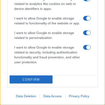
La parola mandala deriva dal
related to analytics like cookies on web or
sanscrito e significa “Sacro Cerchio”. I
device identifiers in apps.
mandala sono simbolo di guarigione,
I want to allow Google to enable storage
unione, integrazione, colorarli aiuta
related to functionality of the website or app.
la memoria …
I want to allow Google to enable storage
related to personalization.
I want to allow Google to enable storage
LEGGI TUTTO
related to security, including authentication
functionality and fraud prevention, and other
user protection.
CONFIRM
Depressione bipolare
Depressione reattiva
Data Deletion
Data Access
Privacy Policy
Depressione mascherata