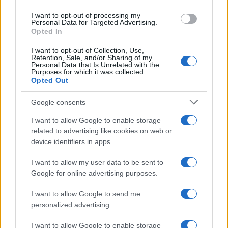
use your data for below specified purposes in below Google
I want to opt-out of processing my
di
Ana Maria Sepe
consent section.
Personal Data for Targeted Advertising.
Opted In
I want to opt-out of Collection, Use,
Retention, Sale, and/or Sharing of my
Personal Data that Is Unrelated with the
Purposes for which it was collected.
Opted Out
Google consents
I want to allow Google to enable storage
related to advertising like cookies on web or
device identifiers in apps.
I want to allow my user data to be sent to
Google for online advertising purposes.
I want to allow Google to send me
personalized advertising.
I want to allow Google to enable storage